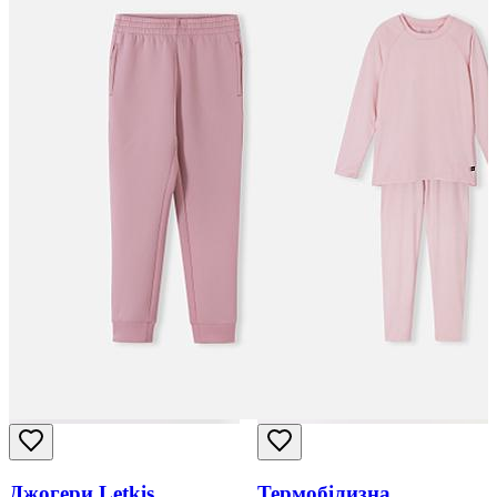
Джогери Letkis
Термобілизна