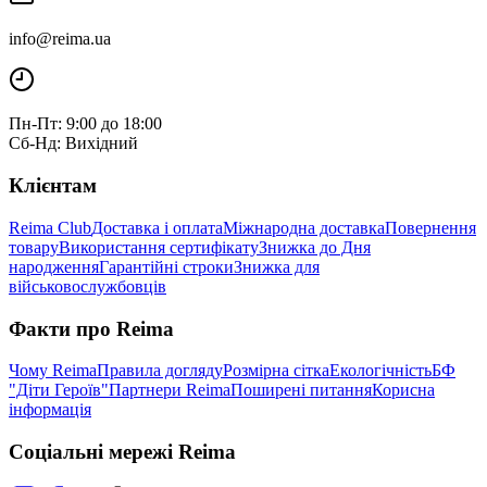
info@reima.ua
Пн-Пт: 9:00 до 18:00
Сб-Нд: Вихідний
Клієнтам
Reima Club
Доставка і оплата
Міжнародна доставка
Повернення
товару
Використання сертифікату
Знижка до Дня
народження
Гарантійні строки
Знижка для
військовослужбовців
Факти про Reima
Чому Reima
Правила догляду
Розмірна сітка
Екологічність
БФ
"Діти Героїв"
Партнери Reima
Поширені питання
Корисна
інформація
Соціальні мережі Reima