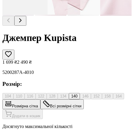
Джемпер Kupista
1 699
₴
2 490
₴
5200287A-4010
Розмір:
104
110
116
122
128
134
140
146
152
158
164
Розмірна сітка
Всі розмірні сітки
Додати в кошик
Досягнуто максимальної кількості