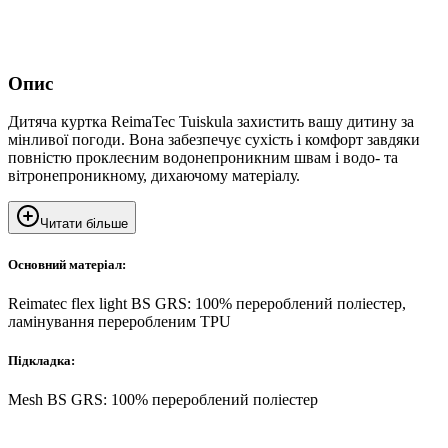
Опис
Дитяча куртка ReimaTec Tuiskula захистить вашу дитину за
мінливої погоди. Вона забезпечує сухість і комфорт завдяки
повністю проклеєним водонепроникним швам і водо- та
вітронепроникному, дихаючому матеріалу.
Читати більше
Основний матеріал:
Reimatec flex light BS GRS: 100% перероблений поліестер,
ламінування переробленим TPU
Підкладка:
Mesh BS GRS: 100% перероблений поліестер