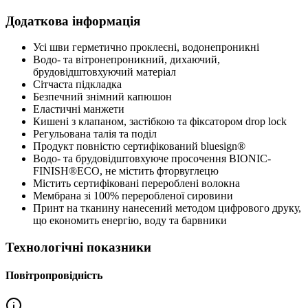
Додаткова інформація
Усі шви герметично проклеєні, водонепроникні
Водо- та вітронепроникний, дихаючий,
брудовідштовхуючий матеріал
Сітчаста підкладка
Безпечний знімний капюшон
Еластичні манжети
Кишені з клапаном, застібкою та фіксатором drop lock
Регульована талія та поділ
Продукт повністю сертифікований bluesign®
Водо- та брудовідштовхуюче просочення BIONIC-
FINISH®ECO, не містить фторвуглецю
Містить сертифіковані перероблені волокна
Мембрана зі 100% переробленої сировини
Принт на тканину нанесений методом цифрового друку,
що економить енергію, воду та барвники
Технологічні показники
Повітропровідність