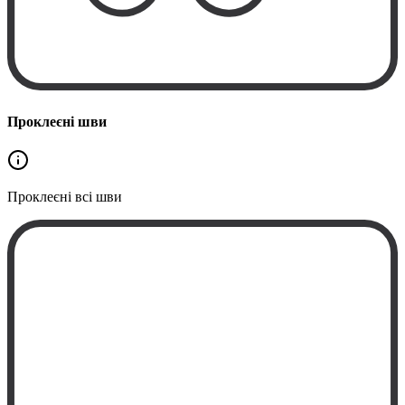
Проклеєні шви
Проклеєні
всі шви