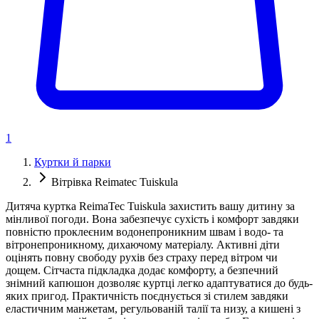
1
Куртки й парки
Вітрівка Reimatec Tuiskula
Дитяча куртка ReimaTec Tuiskula захистить вашу дитину за
мінливої погоди. Вона забезпечує сухість і комфорт завдяки
повністю проклеєним водонепроникним швам і водо- та
вітронепроникному, дихаючому матеріалу. Активні діти
оцінять повну свободу рухів без страху перед вітром чи
дощем. Сітчаста підкладка додає комфорту, а безпечний
знімний капюшон дозволяє куртці легко адаптуватися до будь-
яких пригод. Практичність поєднується зі стилем завдяки
еластичним манжетам, регульованій талії та низу, а кишені з