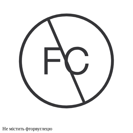
Не містить фторвуглецю