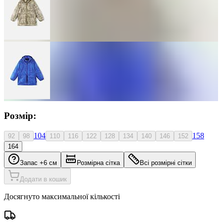
Розмір:
104
158
92
98
110
116
122
128
134
140
146
152
164
Запас +6 см
Розмірна сітка
Всі розмірні сітки
Додати в кошик
Досягнуто максимальної кількості