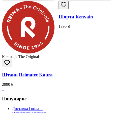
Шорти Kenvain
1890
₴
Колекція The Originals
Штани Reimatec Kaura
2990
₴
+
Популярне
Доставка і оплата