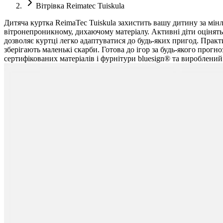
Вітрівка Reimatec Tuiskula
Дитяча куртка ReimaTec Tuiskula захистить вашу дитину за мін
вітронепроникному, дихаючому матеріалу. Активні діти оцінять
дозволяє куртці легко адаптуватися до будь-яких пригод. Практ
зберігають маленькі скарби. Готова до ігор за будь-якого прог
сертифікованих матеріалів і фурнітури bluesign® та вироблений