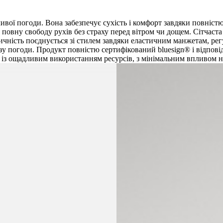
ливої погоди. Вона забезпечує сухість і комфорт завдяки повні
 повну свободу рухів без страху перед вітром чи дощем. Сітчаст
ичність поєднується зі стилем завдяки еластичним манжетам, регу
нозу погоди. Продукт повністю сертифікований bluesign® і відпові
 із ощадливим використанням ресурсів, з мінімальним впливом на