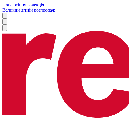
Нова осіння колекція
Великий літній розпродаж