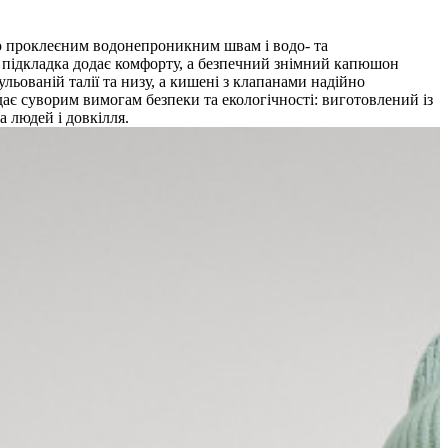
стю проклеєним водонепроникним швам і водо- та
а підкладка додає комфорту, а безпечний знімний капюшон
льованій талії та низу, а кишені з клапанами надійно
дає суворим вимогам безпеки та екологічності: виготовлений із
 людей і довкілля.