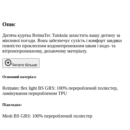
Опис
Дитяча куртка ReimaTec Tuiskula захистить вашу дитину за
мінливої погоди. Вона забезпечує сухість і комфорт завдяки
повністю проклеєним водонепроникним швам і водо- та
вітронепроникному, дихаючому матеріалу.
Читати більше
Основний матеріал:
Reimatec flex light BS GRS: 100% перероблений поліестер,
ламінування переробленим TPU
Підкладка:
Mesh BS GRS: 100% перероблений поліестер