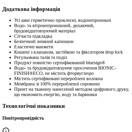
Додаткова інформація
Усі шви герметично проклеєні, водонепроникні
Водо- та вітронепроникний, дихаючий,
брудовідштовхуючий матеріал
Сітчаста підкладка
Безпечний знімний капюшон
Еластичні манжети
Кишені з клапаном, застібкою та фіксатором drop lock
Регульована талія та поділ
Продукт повністю сертифікований bluesign®
Водо- та брудовідштовхуюче просочення BIONIC-
FINISH®ECO, не містить фторвуглецю
Містить сертифіковані перероблені волокна
Мембрана зі 100% переробленої сировини
Принт на тканину нанесений методом цифрового друку,
що економить енергію, воду та барвники
Технологічні показники
Повітропровідність