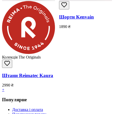
Шорти Kenvain
1890
₴
Колекція The Originals
Штани Reimatec Kaura
2990
₴
+
Популярне
Доставка і оплата