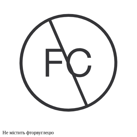
Не містить фторвуглецю