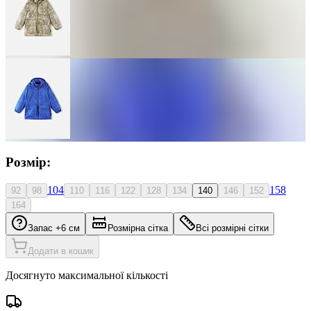
Розмір:
104
158
92
98
110
116
122
128
134
140
146
152
164
Запас +6 см
Розмірна сітка
Всі розмірні сітки
Додати в кошик
Досягнуто максимальної кількості