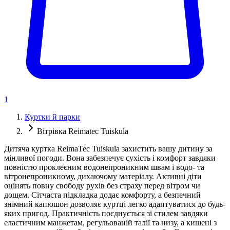
1
Куртки й парки
Вітрівка Reimatec Tuiskula
Дитяча куртка ReimaTec Tuiskula захистить вашу дитину за
мінливої погоди. Вона забезпечує сухість і комфорт завдяки
повністю проклеєним водонепроникним швам і водо- та
вітронепроникному, дихаючому матеріалу. Активні діти
оцінять повну свободу рухів без страху перед вітром чи
дощем. Сітчаста підкладка додає комфорту, а безпечний
знімний капюшон дозволяє куртці легко адаптуватися до будь-
яких пригод. Практичність поєднується зі стилем завдяки
еластичним манжетам, регульованій талії та низу, а кишені з