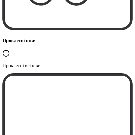
Проклеєні шви
Проклеєні
всі шви