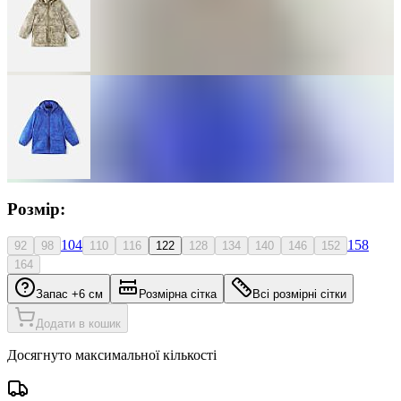
Розмір:
104
158
92
98
110
116
122
128
134
140
146
152
164
Запас +6 см
Розмірна сітка
Всі розмірні сітки
Додати в кошик
Досягнуто максимальної кількості