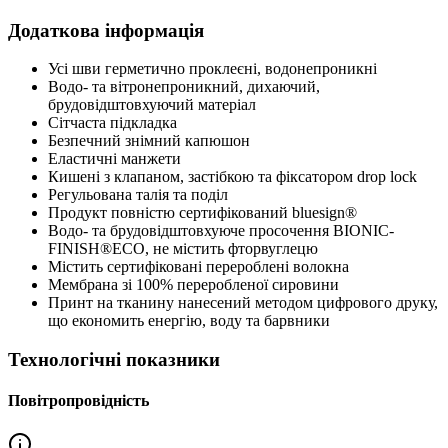
Додаткова інформація
Усі шви герметично проклеєні, водонепроникні
Водо- та вітронепроникний, дихаючий,
брудовідштовхуючий матеріал
Сітчаста підкладка
Безпечний знімний капюшон
Еластичні манжети
Кишені з клапаном, застібкою та фіксатором drop lock
Регульована талія та поділ
Продукт повністю сертифікований bluesign®
Водо- та брудовідштовхуюче просочення BIONIC-
FINISH®ECO, не містить фторвуглецю
Містить сертифіковані перероблені волокна
Мембрана зі 100% переробленої сировини
Принт на тканину нанесений методом цифрового друку,
що економить енергію, воду та барвники
Технологічні показники
Повітропровідність