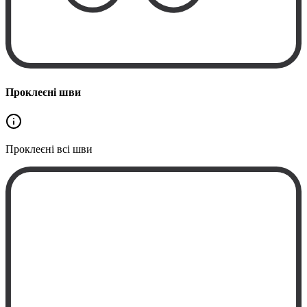
Проклеєні шви
Проклеєні
всі шви