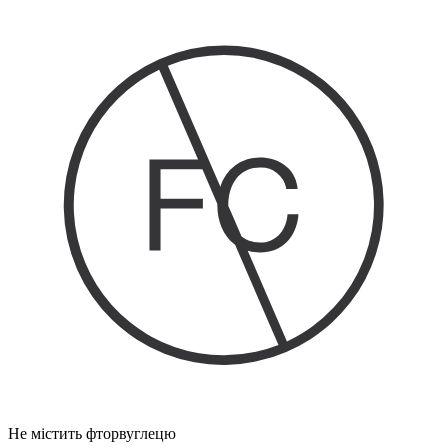
Не містить фторвуглецю