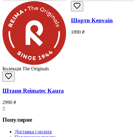
Шорти Kenvain
1890
₴
Колекція The Originals
Штани Reimatec Kaura
2990
₴
+
Популярне
Доставка і оплата