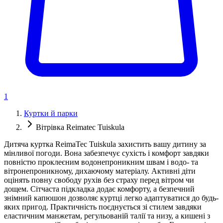
1
Куртки й парки
Вітрівка Reimatec Tuiskula
Дитяча куртка ReimaTec Tuiskula захистить вашу дитину за
мінливої погоди. Вона забезпечує сухість і комфорт завдяки
повністю проклеєним водонепроникним швам і водо- та
вітронепроникному, дихаючому матеріалу. Активні діти
оцінять повну свободу рухів без страху перед вітром чи
дощем. Сітчаста підкладка додає комфорту, а безпечний
знімний капюшон дозволяє куртці легко адаптуватися до будь-
яких пригод. Практичність поєднується зі стилем завдяки
еластичним манжетам, регульованій талії та низу, а кишені з