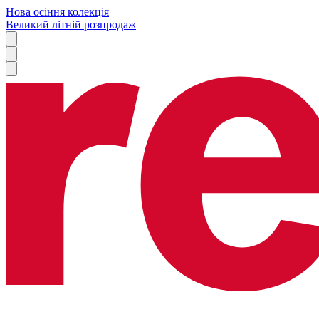
Нова осіння колекція
Великий літній розпродаж