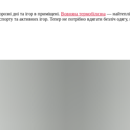
орозні дні та ігор в приміщені.
Вовняна термобілизна
— найтепліш
порту та активних ігор. Тепер не потрібно вдягати безліч одягу