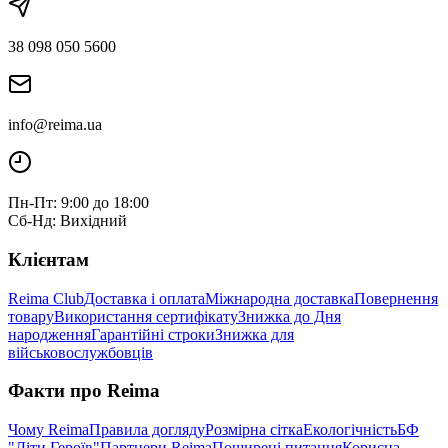
38 098 050 5600
info@reima.ua
Пн-Пт: 9:00 до 18:00
Сб-Нд: Вихідний
Клієнтам
Reima Club
Доставка і оплата
Міжнародна доставка
Повернення
товару
Використання сертифікату
Знижка до Дня
народження
Гарантійні строки
Знижка для
військовослужбовців
Факти про Reima
Чому Reima
Правила догляду
Розмірна сітка
Екологічність
БФ
"Діти Героїв"
Партнери Reima
Поширені питання
Корисна