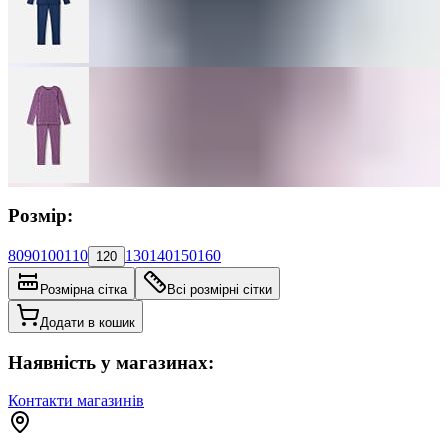
Розмір:
80
90
100
110
130
140
150
160
120
Розмірна сітка
Всі розмірні сітки
Додати в кошик
Наявність у магазинах:
Контакти магазинів