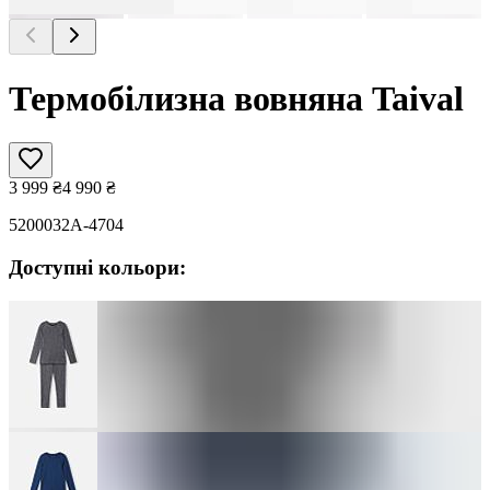
Термобілизна вовняна Taival
3 999
₴
4 990
₴
5200032A-4704
Доступні кольори: