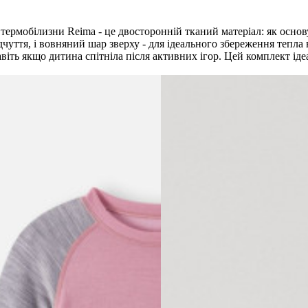
термобілизни Reima - це двосторонній тканий матеріал: як основ
чуття, і вовняний шар зверху - для ідеального збереження тепла 
 навіть якщо дитина спітніла після активних ігор. Цей комплект ід