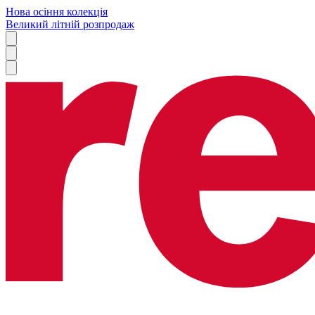
Нова осіння колекція
Великий літній розпродаж