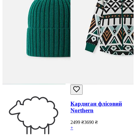
Кардиган флісовий
Northern
2499
₴
3690
₴
+