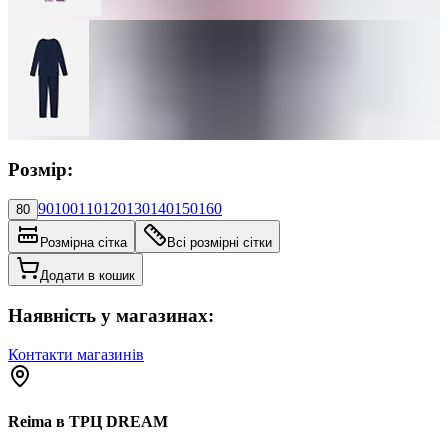
Розмір:
90
100
110
120
130
140
150
160
80
Розмірна сітка
Всі розмірні сітки
Додати в кошик
Наявність у магазинах:
Контакти магазинів
Reima в ТРЦ DREAM