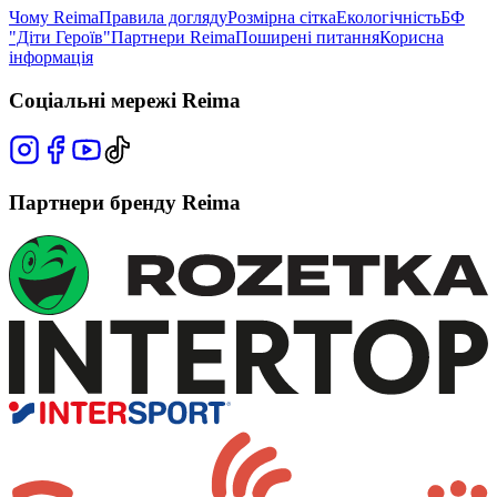
Чому Reima
Правила догляду
Розмірна сітка
Екологічність
БФ
"Діти Героїв"
Партнери Reima
Поширені питання
Корисна
інформація
Соціальні мережі Reima
Партнери бренду Reima