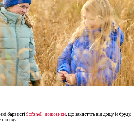
ені барвисті
Softshell
,
дощовики
, що захистять від дощу й бруду,
у погоду