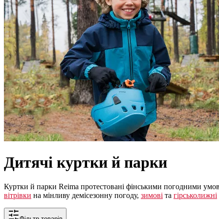
Дитячі куртки й парки
Куртки й парки Reima протестовані фінськими погодними умова
вітрівки
на мінливу демісезонну погоду,
зимові
та
гірськолижні
Фільтр товарів