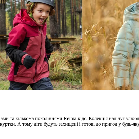
ми та кількома поколіннями Reima-кідс. Колекція налічує улюбл
куртки. А тому діти будуть захищені і готові до пригод у будь-як