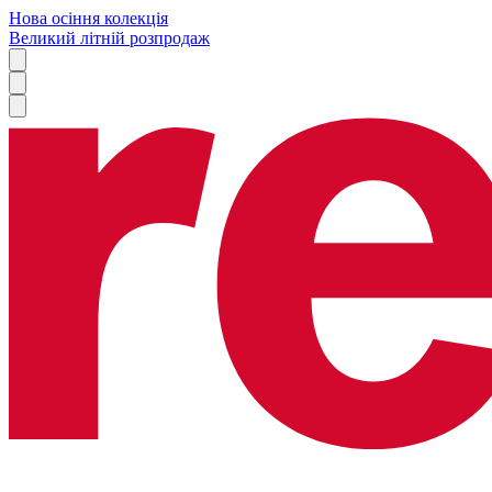
Нова осіння колекція
Великий літній розпродаж