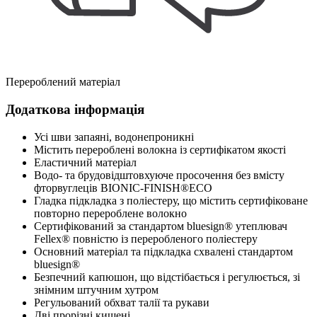
Перероблений матеріал
Додаткова інформація
Усі шви запаяні, водонепроникні
Містить перероблені волокна із сертифікатом якості
Еластичний матеріал
Водо- та брудовідштовхуюче просочення без вмісту
фторвуглеців BIONIC-FINISH®ECO
Гладка підкладка з поліестеру, що містить сертифіковане
повторно перероблене волокно
Сертифікований за стандартом bluesign® утеплювач
Fellex® повністю із переробленого поліестеру
Основний матеріал та підкладка схвалені стандартом
bluesign®
Безпечний капюшон, що відстібається і регулюється, зі
знімним штучним хутром
Регульований обхват талії та рукави
Дві прорізні кишені