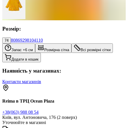
Розмір:
80
86
92
98
104
110
74
Запас +6 см
Розмірна сітка
Всі розмірні сітки
Додати в кошик
Наявність у магазинах:
Контакти магазинів
Reima в ТРЦ Ocean Plaza
+38(063) 988 08 54
Київ, вул. Антоновича, 176 (2 поверх)
Уточнюйте в магазині