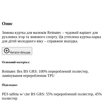
Опис
Зимова куртка для малюків Reimatec – чудовий варіант для
рухливих ігор та зимового спорту. Ця утеплена куртка-парка
для дітей молодшого віку – справжня знахідка.
Читати більше
Основний матеріал:
Reimatec flex BS GRS: 100% перероблений поліестер,
ламінування переробленим TPU
Підкладка:
PES taffeta w/ cire BS GRS: 55% перероблений поліестер, 45%
поліестер