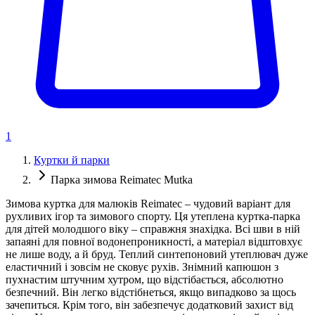
1
Куртки й парки
Парка зимова Reimatec Mutka
Зимова куртка для малюків Reimatec – чудовий варіант для
рухливих ігор та зимового спорту. Ця утеплена куртка-парка
для дітей молодшого віку – справжня знахідка. Всі шви в ній
запаяні для повної водонепроникності, а матеріал відштовхує
не лише воду, а й бруд. Теплий синтепоновий утеплювач дуже
еластичний і зовсім не сковує рухів. Знімний капюшон з
пухнастим штучним хутром, що відстібається, абсолютно
безпечний. Він легко відстібнеться, якщо випадково за щось
зачепиться. Крім того, він забезпечує додатковий захист від