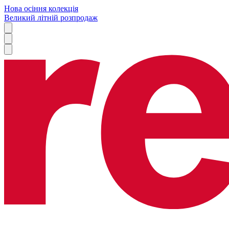
Нова осіння колекція
Великий літній розпродаж