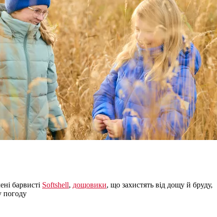
ені барвисті
Softshell
,
дощовики
, що захистять від дощу й бруду,
у погоду