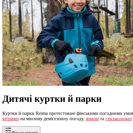
Дитячі куртки й парки
Куртки й парки Reima протестовані фінськими погодними умова
вітрівки
на мінливу демісезонну погоду,
зимові
та
гірськолижні
Фільтр товарів