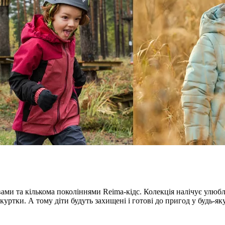
ми та кількома поколіннями Reima-кідс. Колекція налічує улюбл
куртки. А тому діти будуть захищені і готові до пригод у будь-як