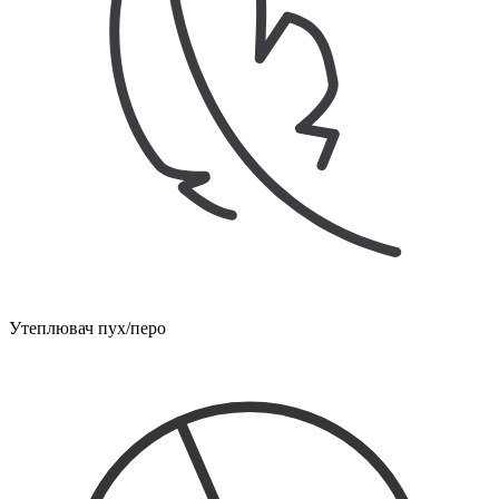
Утеплювач пух/перо