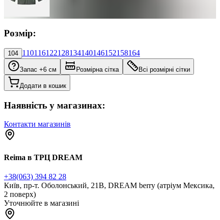
Розмір:
110
116
122
128
134
140
146
152
158
164
104
Запас +6 см
Розмірна сітка
Всі розмірні сітки
Додати в кошик
Наявність у магазинах:
Контакти магазинів
Reima в ТРЦ DREAM
+38(063) 394 82 28
Київ, пр-т. Оболонський, 21В, DREAM berry (атріум Мексика,
2 поверх)
Уточнюйте в магазині