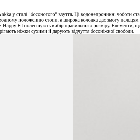
Ankka у стилі "босоногого" взуття. Ці водонепроникні чоботи с
одному положенню стопи, а широка колодка дає змогу пальцям р
м Happy Fit полегшують вибір правильного розміру. Елементи, що
рігають ніжки сухими й дарують відчуття босоніжної свободи.