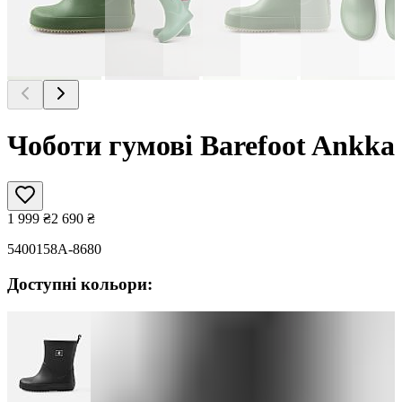
Чоботи гумові Barefoot Ankka
1 999
₴
2 690
₴
5400158A-8680
Доступні кольори: