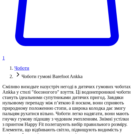
1
Чоботи
Чоботи гумові Barefoot Ankka
Сміливо виходьте назустріч негоді в дитячих гумових чоботах
Ankka у стилі "босоногого" взуття. Ці водонепроникні чоботи
стануть ідеальними супутниками дитячих пригод. Завдяки
нульовому перепаду між п’яткою й носком, вони сприяють
природному положенню стопи, а широка колодка дає змогу
пальцям рухатися вільно. Чоботи легко надягати, вони мають
гнучку гумову підошву з чудовим зчепленням. Знімні устілки
з принтом Happy Fit полегшують вибір правильного розміру.
Елементи, що відбивають світло, підвищують видимість у