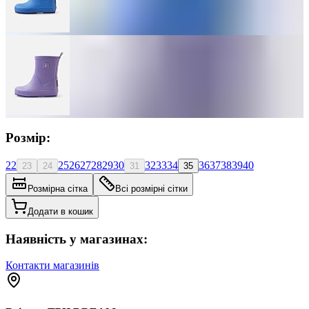
Розмір:
22
25
26
27
28
29
30
32
33
34
36
37
38
39
40
23
24
31
35
Розмірна сітка
Всі розмірні сітки
Додати в кошик
Наявність у магазинах:
Контакти магазинів