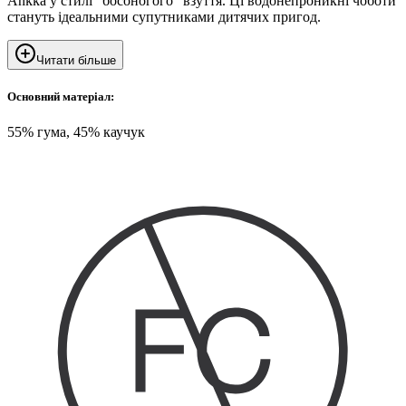
Ankka у стилі "босоногого" взуття. Ці водонепроникні чоботи
стануть ідеальними супутниками дитячих пригод.
Читати більше
Основний матеріал:
55% гума, 45% каучук