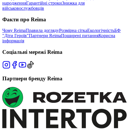
народження
Гарантійні строки
Знижка для
військовослужбовців
Факти про Reima
Чому Reima
Правила догляду
Розмірна сітка
Екологічність
БФ
"Діти Героїв"
Партнери Reima
Поширені питання
Корисна
інформація
Соціальні мережі Reima
Партнери бренду Reima