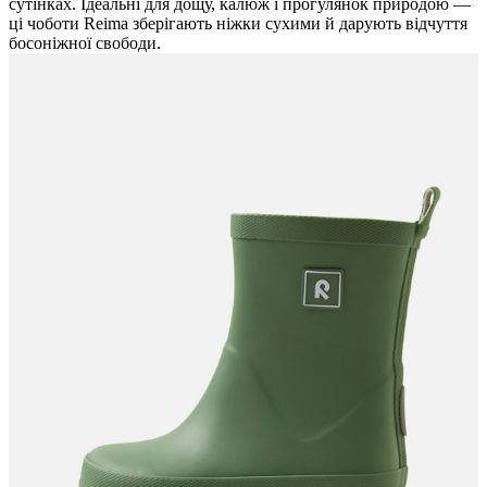
сутінках. Ідеальні для дощу, калюж і прогулянок природою —
ці чоботи Reima зберігають ніжки сухими й дарують відчуття
босоніжної свободи.