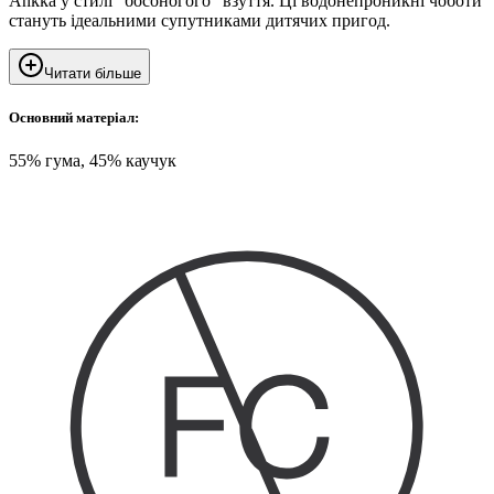
Ankka у стилі "босоногого" взуття. Ці водонепроникні чоботи
стануть ідеальними супутниками дитячих пригод.
Читати більше
Основний матеріал:
55% гума, 45% каучук