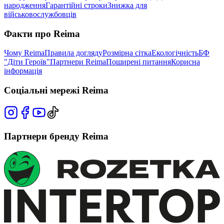
народження
Гарантійні строки
Знижка для
військовослужбовців
Факти про Reima
Чому Reima
Правила догляду
Розмірна сітка
Екологічність
БФ
"Діти Героїв"
Партнери Reima
Поширені питання
Корисна
інформація
Соціальні мережі Reima
Партнери бренду Reima