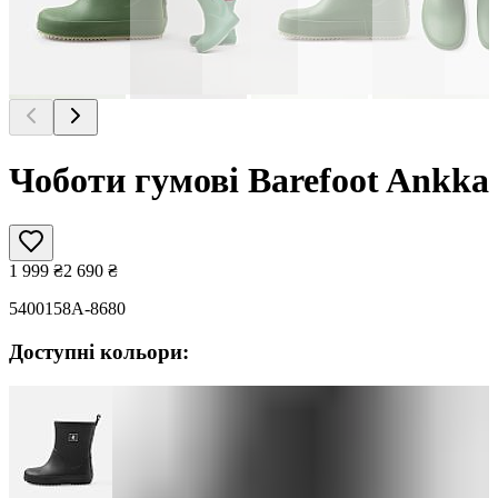
Чоботи гумові Barefoot Ankka
1 999
₴
2 690
₴
5400158A-8680
Доступні кольори: