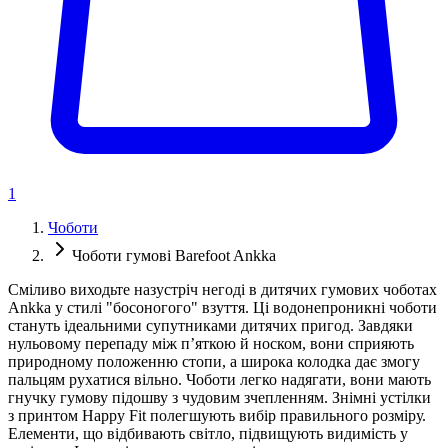
1
Чоботи
Чоботи гумові Barefoot Ankka
Сміливо виходьте назустріч негоді в дитячих гумових чоботах
Ankka у стилі "босоногого" взуття. Ці водонепроникні чоботи
стануть ідеальними супутниками дитячих пригод. Завдяки
нульовому перепаду між п’яткою й носком, вони сприяють
природному положенню стопи, а широка колодка дає змогу
пальцям рухатися вільно. Чоботи легко надягати, вони мають
гнучку гумову підошву з чудовим зчепленням. Знімні устілки
з принтом Happy Fit полегшують вибір правильного розміру.
Елементи, що відбивають світло, підвищують видимість у