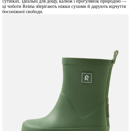
сутінках. Ідеальні для дощу, калюж і прогулянок природою —
ці чоботи Reima зберігають ніжки сухими й дарують відчуття
босоніжної свободи.