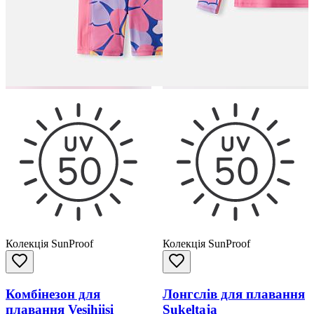
Колекція SunProof
Колекція SunProof
Комбінезон для
Лонгслів для плавання
плавання Vesihiisi
Sukeltaja