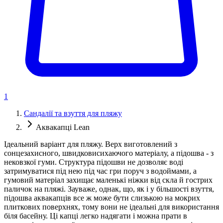
1
Сандалії та взуття для пляжу
Аквакапці Lean
Ідеальний варіант для пляжу. Верх виготовлений з
сонцезахисного, швидковисихаючого матеріалу, а підошва - з
нековзкої гуми. Структура підошви не дозволяє воді
затримуватися під нею під час гри поруч з водоймами, а
гумовий матеріал захищає маленькі ніжки від скла й гострих
паличок на пляжі. Зауваже, однак, що, як і у більшості взуття,
підошва аквакапців все ж може бути слизькою на мокрих
плиткових поверхнях, тому вони не ідеальні для використання
біля басейну. Ці капці легко надягати і можна прати в