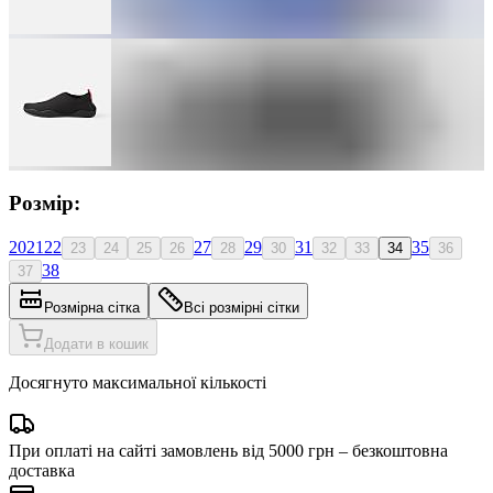
Розмір:
20
21
22
27
29
31
35
23
24
25
26
28
30
32
33
34
36
38
37
Розмірна сітка
Всі розмірні сітки
Додати в кошик
Досягнуто максимальної кількості
При оплаті на сайті замовлень від 5000 грн – безкоштовна
доставка