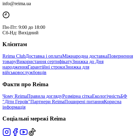
info@reima.ua
Пн-Пт: 9:00 до 18:00
Сб-Нд: Вихідний
Клієнтам
Reima Club
Доставка і оплата
Міжнародна доставка
Повернення
товару
Використання сертифікату
Знижка до Дня
народження
Гарантійні строки
Знижка для
військовослужбовців
Факти про Reima
Чому Reima
Правила догляду
Розмірна сітка
Екологічність
БФ
"Діти Героїв"
Партнери Reima
Поширені питання
Корисна
інформація
Соціальні мережі Reima