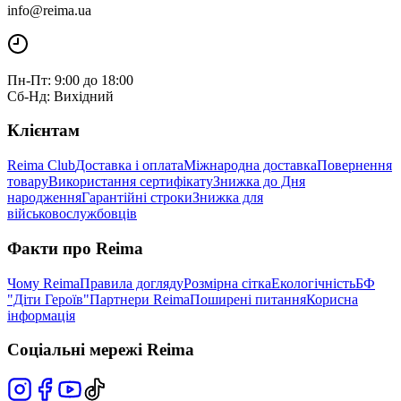
info@reima.ua
Пн-Пт: 9:00 до 18:00
Сб-Нд: Вихідний
Клієнтам
Reima Club
Доставка і оплата
Міжнародна доставка
Повернення
товару
Використання сертифікату
Знижка до Дня
народження
Гарантійні строки
Знижка для
військовослужбовців
Факти про Reima
Чому Reima
Правила догляду
Розмірна сітка
Екологічність
БФ
"Діти Героїв"
Партнери Reima
Поширені питання
Корисна
інформація
Соціальні мережі Reima