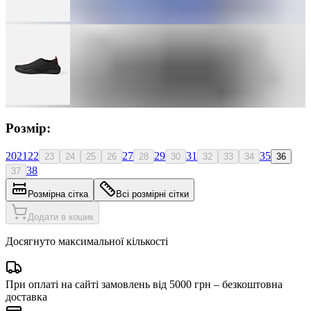
Розмір:
20
21
22
27
29
31
35
23
24
25
26
28
30
32
33
34
36
38
37
Розмірна сітка
Всі розмірні сітки
Додати в кошик
Досягнуто максимальної кількості
При оплаті на сайті замовлень від 5000 грн – безкоштовна
доставка