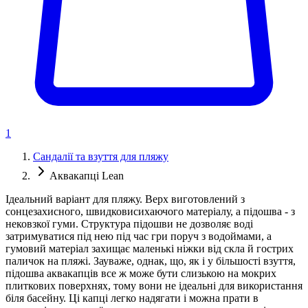
1
Сандалії та взуття для пляжу
Аквакапці Lean
Ідеальний варіант для пляжу. Верх виготовлений з
сонцезахисного, швидковисихаючого матеріалу, а підошва - з
нековзкої гуми. Структура підошви не дозволяє воді
затримуватися під нею під час гри поруч з водоймами, а
гумовий матеріал захищає маленькі ніжки від скла й гострих
паличок на пляжі. Зауваже, однак, що, як і у більшості взуття,
підошва аквакапців все ж може бути слизькою на мокрих
плиткових поверхнях, тому вони не ідеальні для використання
біля басейну. Ці капці легко надягати і можна прати в