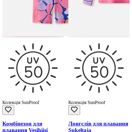
Колекція SunProof
Колекція SunProof
Комбінезон для
Лонгслів для плавання
плавання Vesihiisi
Sukeltaja