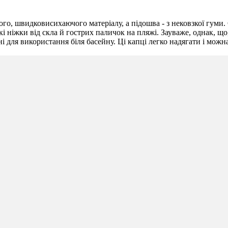
го, швидковисихаючого матеріалу, а підошва - з нековзкої гуми.
 ніжки від скла й гострих паличок на пляжі. Зауваже, однак, що,
 для використання біля басейну. Ці капці легко надягати і можн