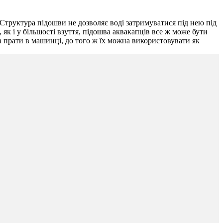
 Структура підошви не дозволяє воді затримуватися під нею під
 як і у більшості взуття, підошва аквакапців все ж може бути
а прати в машинці, до того ж їх можна використовувати як