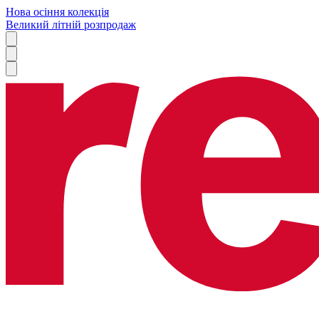
Нова осіння колекція
Великий літній розпродаж