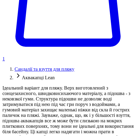
1
Сандалії та взуття для пляжу
Аквакапці Lean
Ідеальний варіант для пляжу. Верх виготовлений з
сонцезахисного, швидковисихаючого матеріалу, а підошва - з
нековзкої гуми. Структура підошви не дозволяє воді
затримуватися під нею під час гри поруч з водоймами, а
гумовий матеріал захищає маленькі ніжки від скла й гострих
паличок на пляжі. Зауваже, однак, що, як і у більшості взуття,
підошва аквакапців все ж може бути слизькою на мокрих
плиткових поверхнях, тому вони не ідеальні для використання
біля басейну. Ці капці легко надягати і можна прати в