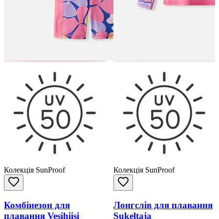
Колекція SunProof
Колекція SunProof
Комбінезон для
Лонгслів для плавання
плавання Vesihiisi
Sukeltaja