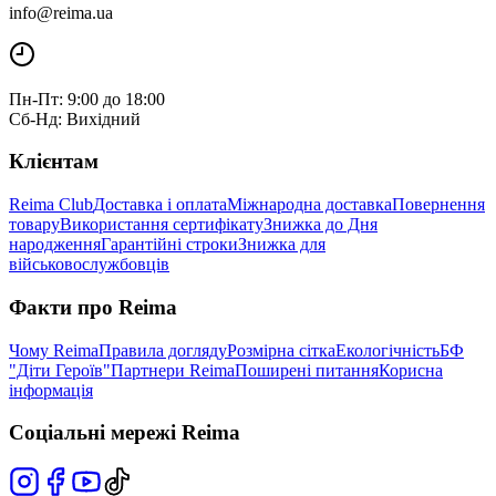
info@reima.ua
Пн-Пт: 9:00 до 18:00
Сб-Нд: Вихідний
Клієнтам
Reima Club
Доставка і оплата
Міжнародна доставка
Повернення
товару
Використання сертифікату
Знижка до Дня
народження
Гарантійні строки
Знижка для
військовослужбовців
Факти про Reima
Чому Reima
Правила догляду
Розмірна сітка
Екологічність
БФ
"Діти Героїв"
Партнери Reima
Поширені питання
Корисна
інформація
Соціальні мережі Reima