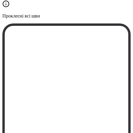
Проклеєні
всі шви