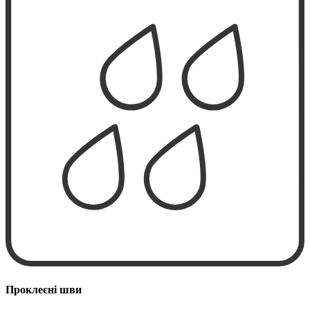
Проклеєні шви