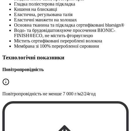
Гладка поліестерова підкладка
Кишеня на блискавці
Еластична, регульована талія
Еластичні манжети на холошах
Основна тканина та підкладка сертифіковані bluesign®
Водо- та брудовідштовхуюче просочення BIONIC-
FINISH®ECO, не містить фторвуглецю
Містить сертифіковані перероблені волокна
Мембрана зі 100% переробленої сировини
Технологічні показники
Повітропровідність
Повітропровідність не менше
7 000 г/м2/24год