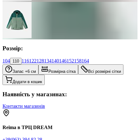
Розмір:
104
116
122
128
134
140
146
152
158
164
110
Запас +6 см
Розмірна сітка
Всі розмірні сітки
Додати в кошик
Наявність у магазинах:
Контакти магазинів
Reima в ТРЦ DREAM
+38(063) 394 82 28