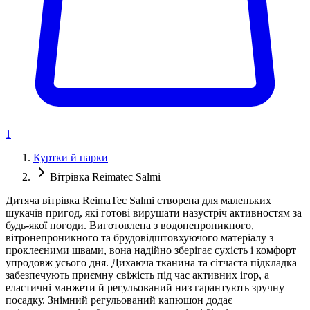
1
Куртки й парки
Вітрівка Reimatec Salmi
Дитяча вітрівка ReimaTec Salmi створена для маленьких
шукачів пригод, які готові вирушати назустріч активностям за
будь-якої погоди. Виготовлена з водонепроникного,
вітронепроникного та брудовідштовхуючого матеріалу з
проклеєними швами, вона надійно зберігає сухість і комфорт
упродовж усього дня. Дихаюча тканина та сітчаста підкладка
забезпечують приємну свіжість під час активних ігор, а
еластичні манжети й регульований низ гарантують зручну
посадку. Знімний регульований капюшон додає