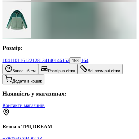
Розмір:
104
110
116
122
128
134
140
146
152
164
158
Запас +6 см
Розмірна сітка
Всі розмірні сітки
Додати в кошик
Наявність у магазинах:
Контакти магазинів
Reima в ТРЦ DREAM
+38(063) 394 82 28