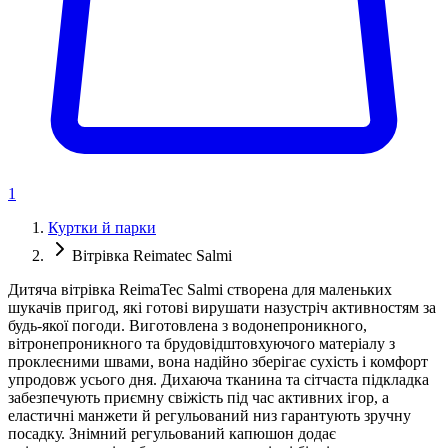
1
Куртки й парки
Вітрівка Reimatec Salmi
Дитяча вітрівка ReimaTec Salmi створена для маленьких
шукачів пригод, які готові вирушати назустріч активностям за
будь-якої погоди. Виготовлена з водонепроникного,
вітронепроникного та брудовідштовхуючого матеріалу з
проклеєними швами, вона надійно зберігає сухість і комфорт
упродовж усього дня. Дихаюча тканина та сітчаста підкладка
забезпечують приємну свіжість під час активних ігор, а
еластичні манжети й регульований низ гарантують зручну
посадку. Знімний регульований капюшон додає