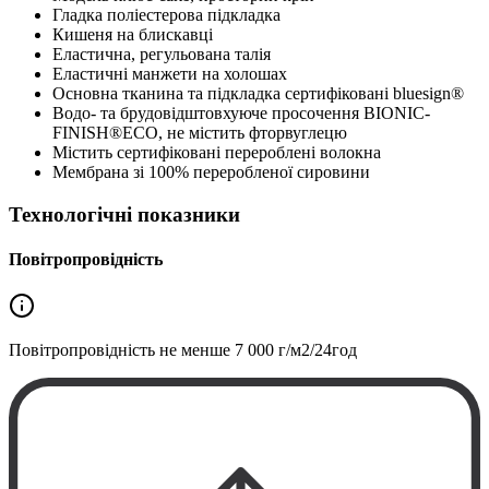
Гладка поліестерова підкладка
Кишеня на блискавці
Еластична, регульована талія
Еластичні манжети на холошах
Основна тканина та підкладка сертифіковані bluesign®
Водо- та брудовідштовхуюче просочення BIONIC-
FINISH®ECO, не містить фторвуглецю
Містить сертифіковані перероблені волокна
Мембрана зі 100% переробленої сировини
Технологічні показники
Повітропровідність
Повітропровідність не менше
7 000 г/м2/24год