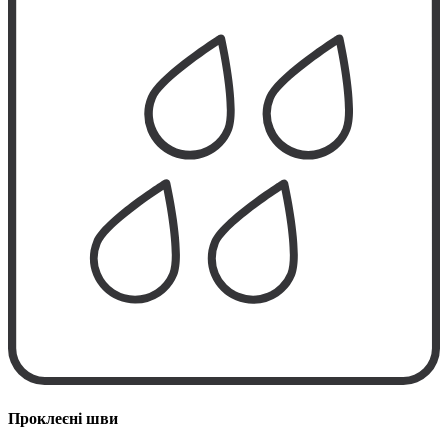
Проклеєні шви