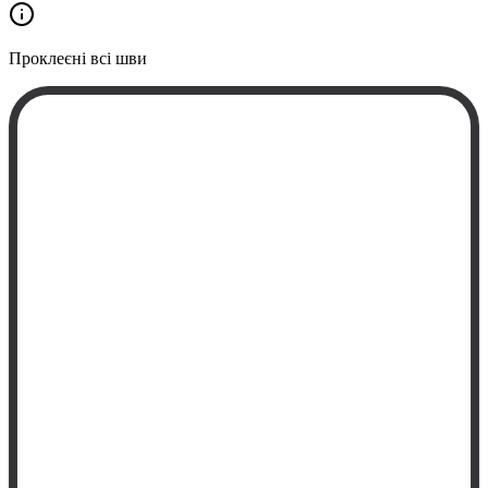
Проклеєні
всі шви