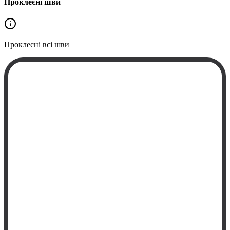
Проклеєні шви
Проклеєні
всі шви