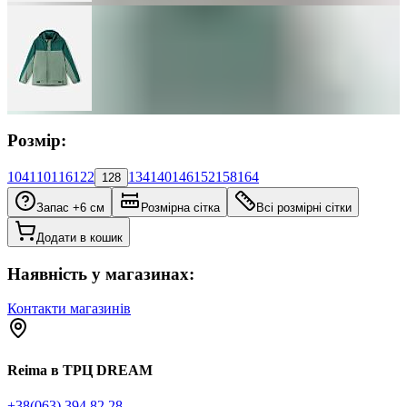
Розмір:
104
110
116
122
134
140
146
152
158
164
128
Запас +6 см
Розмірна сітка
Всі розмірні сітки
Додати в кошик
Наявність у магазинах:
Контакти магазинів
Reima в ТРЦ DREAM
+38(063) 394 82 28