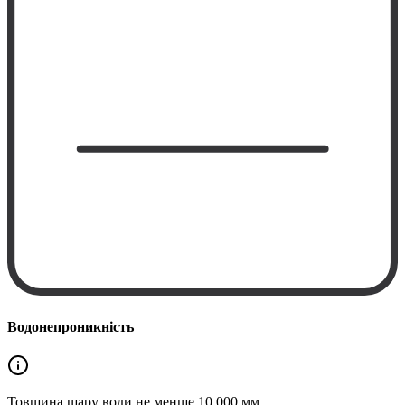
Водонепроникність
Товщина шару води не менше
10 000 мм