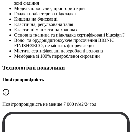
зоні сидіння
Модель плюс-сайз, просторий крій
Гладка поліестерова підкладка
Кишеня на блискавці
Еластична, регульована талія
Еластичні манжети на холошах
Основна тканина та підкладка сертифіковані bluesign®
Водо- та брудовідштовхуюче просочення BIONIC-
FINISH®ECO, не містить фторвуглецю
Містить сертифіковані перероблені волокна
Мембрана зі 100% переробленої сировини
Технологічні показники
Повітропровідність
Повітропровідність не менше
7 000 г/м2/24год