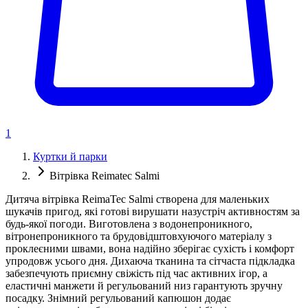
1
Куртки й парки
Вітрівка Reimatec Salmi
Дитяча вітрівка ReimaTec Salmi створена для маленьких
шукачів пригод, які готові вирушати назустріч активностям за
будь-якої погоди. Виготовлена з водонепроникного,
вітронепроникного та брудовідштовхуючого матеріалу з
проклеєними швами, вона надійно зберігає сухість і комфорт
упродовж усього дня. Дихаюча тканина та сітчаста підкладка
забезпечують приємну свіжість під час активних ігор, а
еластичні манжети й регульований низ гарантують зручну
посадку. Знімний регульований капюшон додає