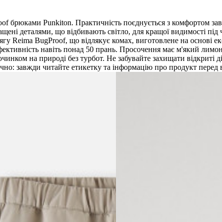
Proof брюками Punkiton. Практичність поєднується з комфортом 
ені деталями, що відбивають світло, для кращої видимості під ча
гу Reima BugProof, що відлякує комах, виготовлене на основі ек
ективність навіть понад 50 прань. Просочення має м'який лимон
очинком на природі без турбот. Не забувайте захищати відкриті
ечно: завжди читайте етикетку та інформацію про продукт перед