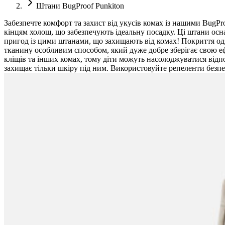
Штани BugProof Punkiton
Забезпечте комфорт та захист від укусів комах із нашими Bug
кінцям холош, що забезпечують ідеальну посадку. Ці штани оснащ
пригод із цими штанами, що захищають від комах! Покриття одя
тканину особливим способом, який дуже добре зберігає свою еф
кліщів та інших комах, тому діти можуть насолоджуватися відп
захищає тільки шкіру під ним. Використовуйте репеленти безп