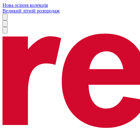
Нова осіння колекція
Великий літній розпродаж