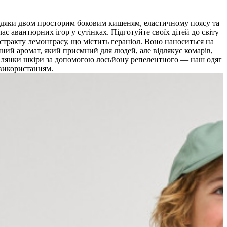
завдяки двом просторим боковим кишеням, еластичному поясу та
с авантюрних ігор у сутінках. Підготуйте своїх дітей до світу
стракту лемонграсу, що містить гераніол. Воно наноситься на
ний аромат, який приємний для людей, але відлякує комарів,
 ділянки шкіри за допомогою лосьйону репелентного — наш одяг
 використанням.