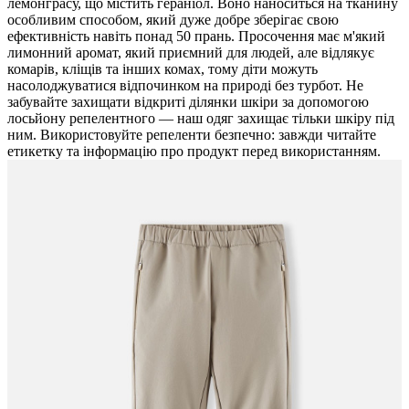
лемонграсу, що містить гераніол. Воно наноситься на тканину
особливим способом, який дуже добре зберігає свою
ефективність навіть понад 50 прань. Просочення має м'який
лимонний аромат, який приємний для людей, але відлякує
комарів, кліщів та інших комах, тому діти можуть
насолоджуватися відпочинком на природі без турбот. Не
забувайте захищати відкриті ділянки шкіри за допомогою
лосьйону репелентного — наш одяг захищає тільки шкіру під
ним. Використовуйте репеленти безпечно: завжди читайте
етикетку та інформацію про продукт перед використанням.