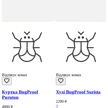
Відлякує комах
Відлякує комах
Куртка BugProof
Худі BugProof Surista
Puruton
2290
₴
+
4990
₴