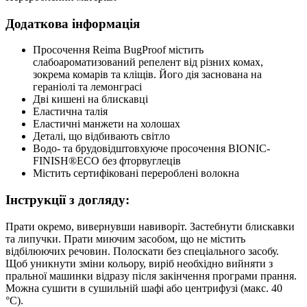
Додаткова інформація
Просочення Reima BugProof містить
слабоароматизований репелент від різних комах,
зокрема комарів та кліщів. Його дія заснована на
гераніолі та лемонграсі
Дві кишені на блискавці
Еластична талія
Еластичні манжети на холошах
Деталі, що відбивають світло
Водо- та брудовідштовхуюче просочення BIONIC-
FINISH®ECO без фторвуглеців
Містить сертифіковані перероблені волокна
Інструкції з догляду:
Прати окремо, вивернувши навиворіт. Застебнути блискавки
та липучки. Прати миючим засобом, що не містить
відбілюючих речовин. Полоскати без спеціального засобу.
Щоб уникнути зміни кольору, виріб необхідно вийняти з
пральної машинки відразу після закінчення програми прання.
Можна сушити в сушильній шафі або центрифузі (макс. 40
°C).