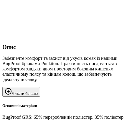
Опис
Забезпечте комфорт та захист від укусів комах із нашими
BugProof брюками Punkiton. Практичність поєднується з
комфортом завдяки двом просторим боковим кишеням,
еластичному поясу та кінцям холош, що забезпечують
ідеальну посадку.
Читати більше
Основний матеріал:
BugProof GRS: 65% перероблений поліестер, 35% поліестер