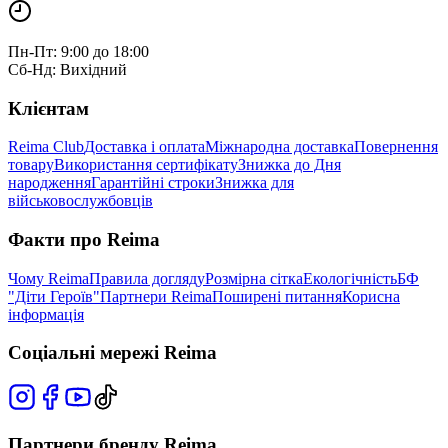
Пн-Пт: 9:00 до 18:00
Сб-Нд: Вихідний
Клієнтам
Reima Club
Доставка і оплата
Міжнародна доставка
Повернення
товару
Використання сертифікату
Знижка до Дня
народження
Гарантійні строки
Знижка для
військовослужбовців
Факти про Reima
Чому Reima
Правила догляду
Розмірна сітка
Екологічність
БФ
"Діти Героїв"
Партнери Reima
Поширені питання
Корисна
інформація
Соціальні мережі Reima
Партнери бренду Reima