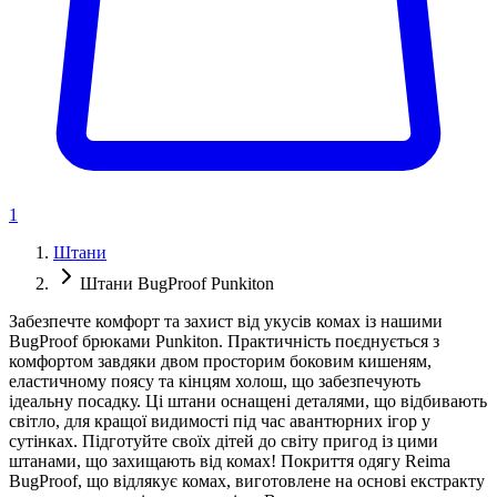
1
Штани
Штани BugProof Punkiton
Забезпечте комфорт та захист від укусів комах із нашими
BugProof брюками Punkiton. Практичність поєднується з
комфортом завдяки двом просторим боковим кишеням,
еластичному поясу та кінцям холош, що забезпечують
ідеальну посадку. Ці штани оснащені деталями, що відбивають
світло, для кращої видимості під час авантюрних ігор у
сутінках. Підготуйте своїх дітей до світу пригод із цими
штанами, що захищають від комах! Покриття одягу Reima
BugProof, що відлякує комах, виготовлене на основі екстракту