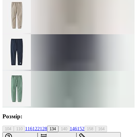
Розмір:
116
122
128
146
152
104
110
134
140
158
164