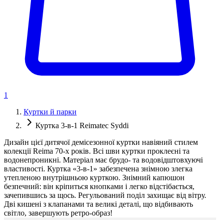
1
Куртки й парки
Куртка 3-в-1 Reimatec Syddi
Дизайн цієї дитячої демісезонної куртки навіяний стилем
колекції Reima 70-х років. Всі шви куртки проклеєні та
водонепроникні. Матеріал має брудо- та водовідштовхуючі
властивості. Куртка «3-в-1» забезпечена знімною злегка
утепленою внутрішньою курткою. Знімний капюшон
безпечний: він кріпиться кнопками і легко відстібається,
зачепившись за щось. Регульований поділ захищає від вітру.
Дві кишені з клапанами та великі деталі, що відбивають
світло, завершують ретро-образ!