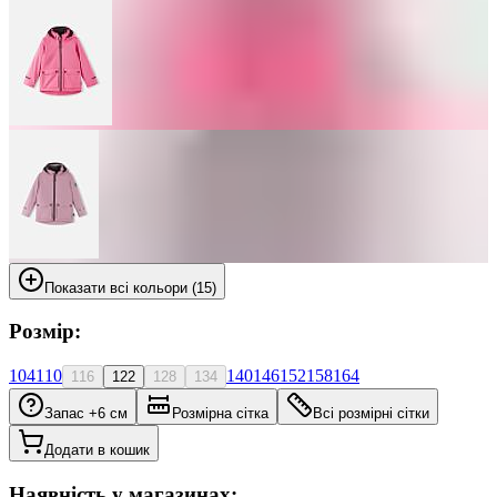
Показати всі кольори (15)
Розмір:
104
110
140
146
152
158
164
116
122
128
134
Запас +6 см
Розмірна сітка
Всі розмірні сітки
Додати в кошик
Наявність у магазинах: