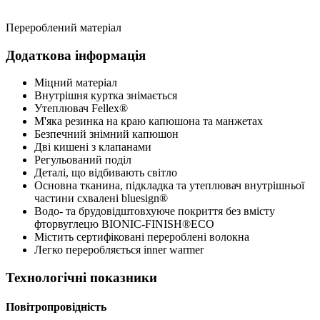
Перероблений матеріал
Додаткова інформація
Міцний матеріал
Внутрішня куртка знімається
Утеплювач Fellex®
М'яка резинка на краю капюшона та манжетах
Безпечний знімний капюшон
Дві кишені з клапанами
Регульований поділ
Деталі, що відбивають світло
Основна тканина, підкладка та утеплювач внутрішньої
частини схвалені bluesign®
Водо- та брудовідштовхуюче покриття без вмісту
фторвуглецю BIONIC-FINISH®ECO
Містить сертифіковані перероблені волокна
Легко переробляється inner warmer
Технологічні показники
Повітропровідність