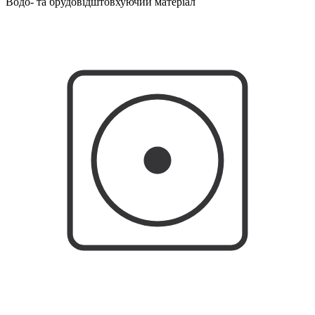
Водо- та брудовідштовхуючий матеріал