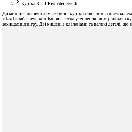
Куртка 3-в-1 Reimatec Syddi
Дизайн цієї дитячої демісезонної куртки навіяний стилем колек
«3-в-1» забезпечена знімною злегка утепленою внутрішньою кур
захищає від вітру. Дві кишені з клапанами та великі деталі, що