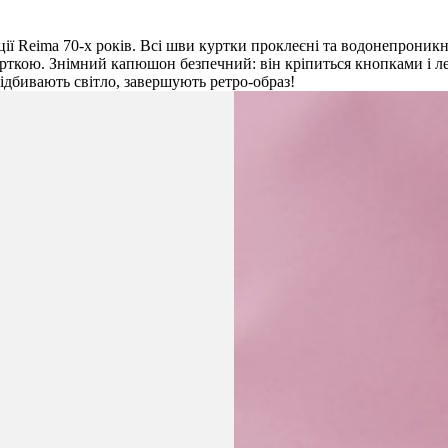
ції Reima 70-х років. Всі шви куртки проклеєні та водонепроникн
ткою. Знімний капюшон безпечний: він кріпиться кнопками і лег
 відбивають світло, завершують ретро-образ!