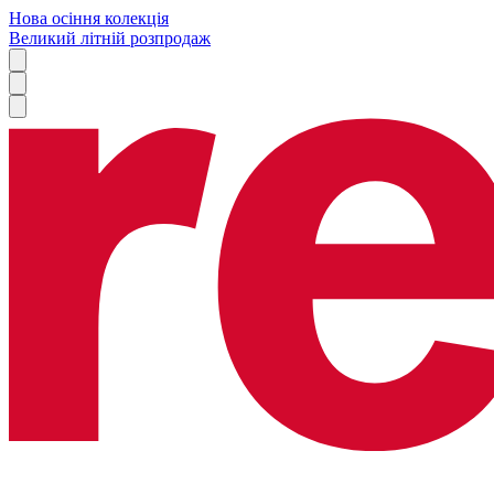
Нова осіння колекція
Великий літній розпродаж