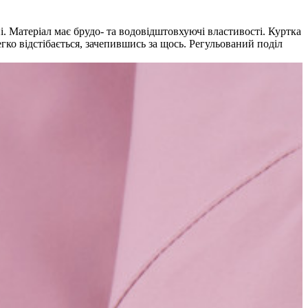
і. Матеріал має брудо- та водовідштовхуючі властивості. Куртка
ко відстібається, зачепившись за щось. Регульований поділ