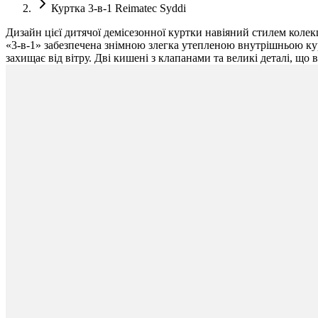
Куртка 3-в-1 Reimatec Syddi
Дизайн цієї дитячої демісезонної куртки навіяний стилем колек
«3-в-1» забезпечена знімною злегка утепленою внутрішньою кур
захищає від вітру. Дві кишені з клапанами та великі деталі, що