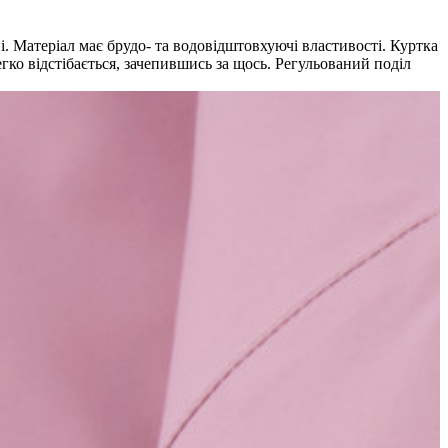
і. Матеріал має брудо- та водовідштовхуючі властивості. Куртка
ко відстібається, зачепившись за щось. Регульований поділ