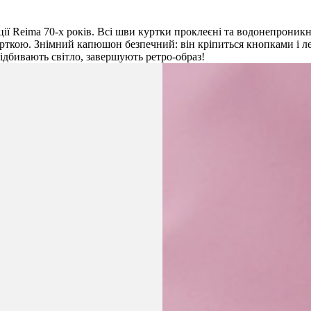
ції Reima 70-х років. Всі шви куртки проклеєні та водонепроникн
ткою. Знімний капюшон безпечний: він кріпиться кнопками і лег
 відбивають світло, завершують ретро-образ!