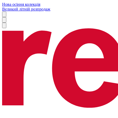
Нова осіння колекція
Великий літній розпродаж