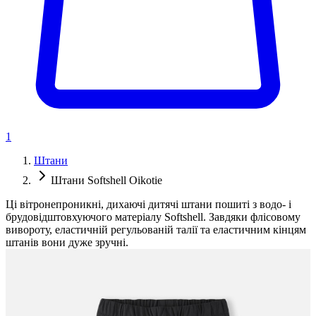
1
Штани
Штани Softshell Oikotie
Ці вітронепроникні, дихаючі дитячі штани пошиті з водо- і
брудовідштовхуючого матеріалу Softshell. Завдяки флісовому
вивороту, еластичній регульованій талії та еластичним кінцям
штанів вони дуже зручні.