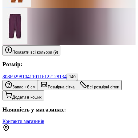
Показати всі кольори (9)
Розмір:
80
86
92
98
104
110
116
122
128
134
140
Запас +6 см
Розмірна сітка
Всі розмірні сітки
Додати в кошик
Наявність у магазинах:
Контакти магазинів