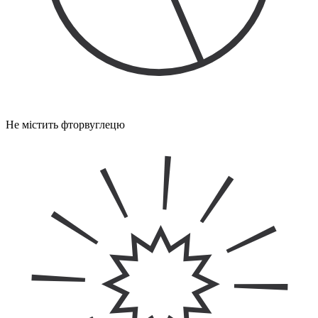
Не містить фторвуглецю