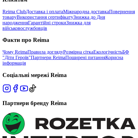
Reima Club
Доставка і оплата
Міжнародна доставка
Повернення
товару
Використання сертифікату
Знижка до Дня
народження
Гарантійні строки
Знижка для
військовослужбовців
Факти про Reima
Чому Reima
Правила догляду
Розмірна сітка
Екологічність
БФ
"Діти Героїв"
Партнери Reima
Поширені питання
Корисна
інформація
Соціальні мережі Reima
Партнери бренду Reima