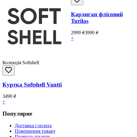
Кардиган флісовий
Turilas
2999
₴
3990
₴
+
Колекція Softshell
Куртка Softshell Vantti
3490
₴
+
Популярне
Доставка і оплата
Повернення товару
Правила догляду