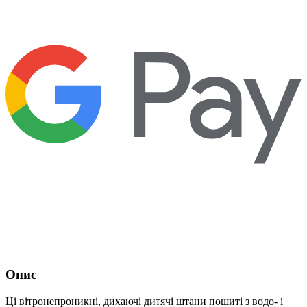
Опис
Ці вітронепроникні, дихаючі дитячі штани пошиті з водо- і