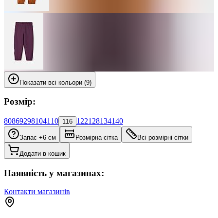
Показати всі кольори (9)
Розмір:
80
86
92
98
104
110
122
128
134
140
116
Запас +6 см
Розмірна сітка
Всі розмірні сітки
Додати в кошик
Наявність у магазинах:
Контакти магазинів