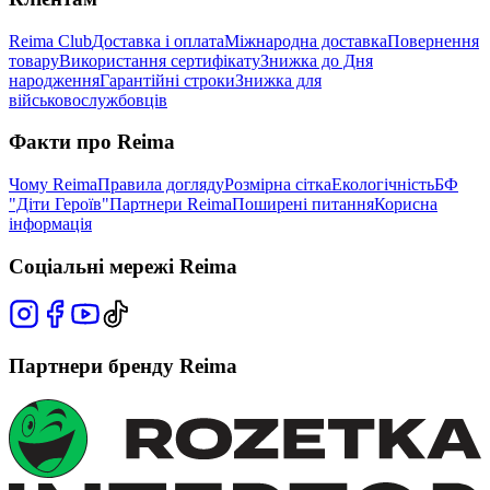
Reima Club
Доставка і оплата
Міжнародна доставка
Повернення
товару
Використання сертифікату
Знижка до Дня
народження
Гарантійні строки
Знижка для
військовослужбовців
Факти про Reima
Чому Reima
Правила догляду
Розмірна сітка
Екологічність
БФ
"Діти Героїв"
Партнери Reima
Поширені питання
Корисна
інформація
Соціальні мережі Reima
Партнери бренду Reima