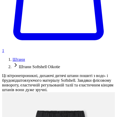
1
Штани
Штани Softshell Oikotie
Ці вітронепроникні, дихаючі дитячі штани пошиті з водо- і
брудовідштовхуючого матеріалу Softshell. Завдяки флісовому
вивороту, еластичній регульованій талії та еластичним кінцям
штанів вони дуже зручні.