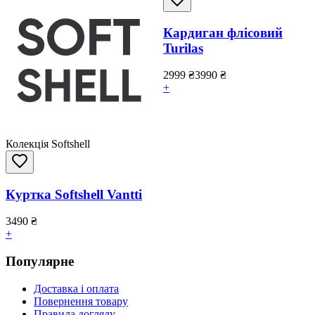
Кардиган флісовий
Turilas
2999
₴
3990
₴
+
Колекція Softshell
Куртка Softshell Vantti
3490
₴
+
Популярне
Доставка і оплата
Повернення товару
Правила догляду