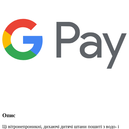
Опис
Ці вітронепроникні, дихаючі дитячі штани пошиті з водо- і