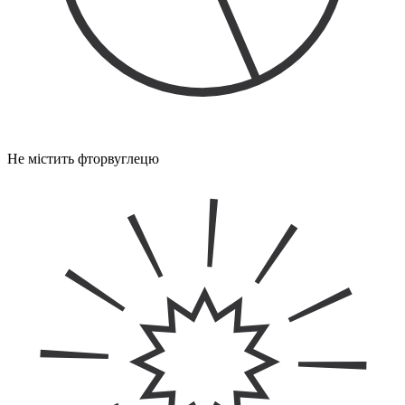
Не містить фторвуглецю