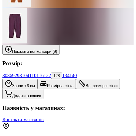
Показати всі кольори (9)
Розмір:
80
86
92
98
104
110
116
122
134
140
128
Запас +6 см
Розмірна сітка
Всі розмірні сітки
Додати в кошик
Наявність у магазинах:
Контакти магазинів