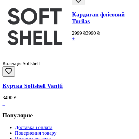
Кардиган флісовий
Turilas
2999
₴
3990
₴
+
Колекція Softshell
Куртка Softshell Vantti
3490
₴
+
Популярне
Доставка і оплата
Повернення товару
Правила догляду