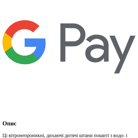
Опис
Ці вітронепроникні, дихаючі дитячі штани пошиті з водо- і