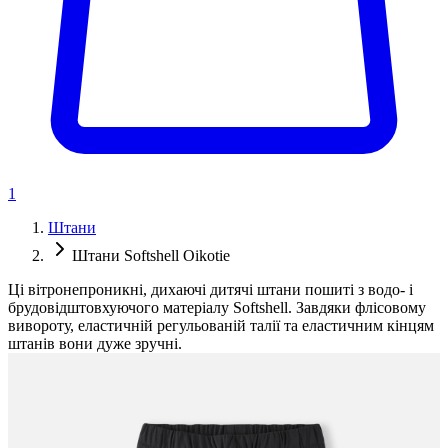
1
Штани
Штани Softshell Oikotie
Ці вітронепроникні, дихаючі дитячі штани пошиті з водо- і
брудовідштовхуючого матеріалу Softshell. Завдяки флісовому
вивороту, еластичній регульованій талії та еластичним кінцям
штанів вони дуже зручні.