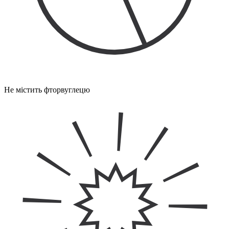
Не містить фторвуглецю