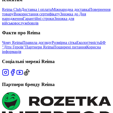
Reima Club
Доставка і оплата
Міжнародна доставка
Повернення
товару
Використання сертифікату
Знижка до Дня
народження
Гарантійні строки
Знижка для
військовослужбовців
Факти про Reima
Чому Reima
Правила догляду
Розмірна сітка
Екологічність
БФ
"Діти Героїв"
Партнери Reima
Поширені питання
Корисна
інформація
Соціальні мережі Reima
Партнери бренду Reima