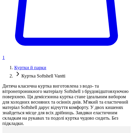
1
Куртки й парки
Куртка Softshell Vantti
Дитяча класична куртка виготовлена з водо- та
вітронепроникного матеріалу Softshell з брудовідштовхуючою
поверхнею. Ця демісезонна куртка стане ідеальним вибором
для холодних весняних та осінніх днів. М'який та еластичний
матеріал Softshell дарує відчуття комфорту. У двох кишенях
знайдеться місце для всіх дрібниць. Завдяки еластичним
складкам на рукавах та подолі куртка чудово сидить. Без
підкладки.