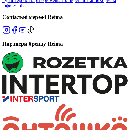
"Діти Героїв"
Партнери Reima
Поширені питання
Корисна
інформація
Соціальні мережі Reima
Партнери бренду Reima