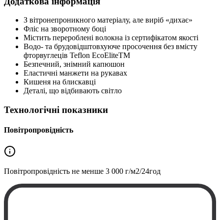
Додаткова інформація
З вітронепроникного матеріалу, але виріб «дихає»
Фліс на зворотному боці
Містить перероблені волокна із сертифікатом якості
Водо- та брудовідштовхуюче просочення без вмісту
фторвуглеців Teflon EcoEliteTM
Безпечний, знімний капюшон
Еластичні манжети на рукавах
Кишеня на блискавці
Деталі, що відбивають світло
Технологічні показники
Повітропровідність
Повітропровідність не менше
3 000 г/м2/24год