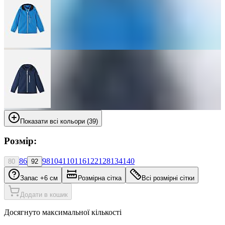
Показати всі кольори (39)
Розмір:
86
98
104
110
116
122
128
134
140
80
92
Запас +6 см
Розмірна сітка
Всі розмірні сітки
Додати в кошик
Досягнуто максимальної кількості