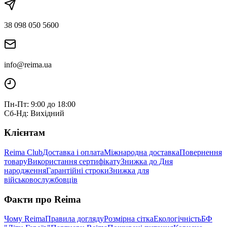
38 098 050 5600
info@reima.ua
Пн-Пт: 9:00 до 18:00
Сб-Нд: Вихідний
Клієнтам
Reima Club
Доставка і оплата
Міжнародна доставка
Повернення
товару
Використання сертифікату
Знижка до Дня
народження
Гарантійні строки
Знижка для
військовослужбовців
Факти про Reima
Чому Reima
Правила догляду
Розмірна сітка
Екологічність
БФ