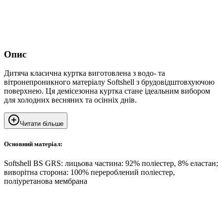
Опис
Дитяча класична куртка виготовлена з водо- та
вітронепроникного матеріалу Softshell з брудовідштовхуючою
поверхнею. Ця демісезонна куртка стане ідеальним вибором
для холодних весняних та осінніх днів.
Читати більше
Основний матеріал:
Softshell BS GRS: лицьова частина: 92% поліестер, 8% еластан;
виворітна сторона: 100% перероблений поліестер,
поліуретанова мембрана