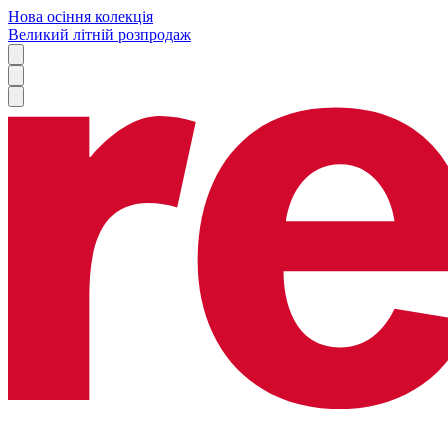
Нова осіння колекція
Великий літній розпродаж