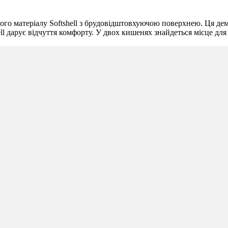
ого матеріалу Softshell з брудовідштовхуючою поверхнею. Ця де
ell дарує відчуття комфорту. У двох кишенях знайдеться місце дл