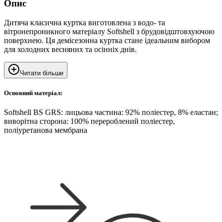
Опис
Дитяча класична куртка виготовлена з водо- та
вітронепроникного матеріалу Softshell з брудовідштовхуючою
поверхнею. Ця демісезонна куртка стане ідеальним вибором
для холодних весняних та осінніх днів.
Читати більше
Основний матеріал:
Softshell BS GRS: лицьова частина: 92% поліестер, 8% еластан;
виворітна сторона: 100% перероблений поліестер,
поліуретанова мембрана