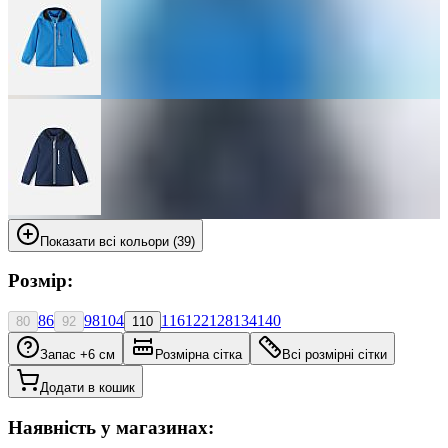
Показати всі кольори (39)
Розмір:
86
98
104
116
122
128
134
140
80
92
110
Запас +6 см
Розмірна сітка
Всі розмірні сітки
Додати в кошик
Наявність у магазинах: