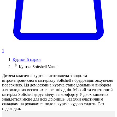
1
Куртки й парки
Куртка Softshell Vantti
Дитяча класична куртка виготовлена з водо- та
вітронепроникного матеріалу Softshell з брудовідштовхуючою
поверхнею. Ця демісезонна куртка стане ідеальним вибором
для холодних весняних та осінніх днів. М'який та еластичний
матеріал Softshell дарує відчуття комфорту. У двох кишенях
знайдеться місце для всіх дрібниць. Завдяки еластичним
складкам на рукавах та подолі куртка чудово сидить. Без
підкладки.