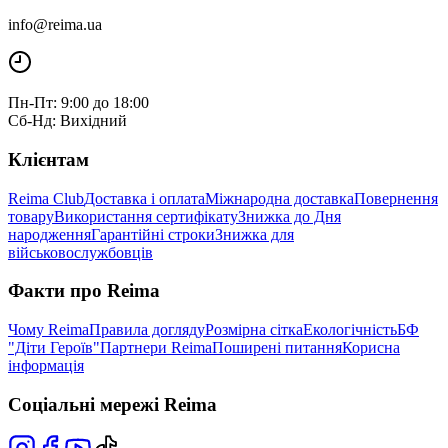
info@reima.ua
Пн-Пт: 9:00 до 18:00
Сб-Нд: Вихідний
Клієнтам
Reima Club
Доставка і оплата
Міжнародна доставка
Повернення
товару
Використання сертифікату
Знижка до Дня
народження
Гарантійні строки
Знижка для
військовослужбовців
Факти про Reima
Чому Reima
Правила догляду
Розмірна сітка
Екологічність
БФ
"Діти Героїв"
Партнери Reima
Поширені питання
Корисна
інформація
Соціальні мережі Reima