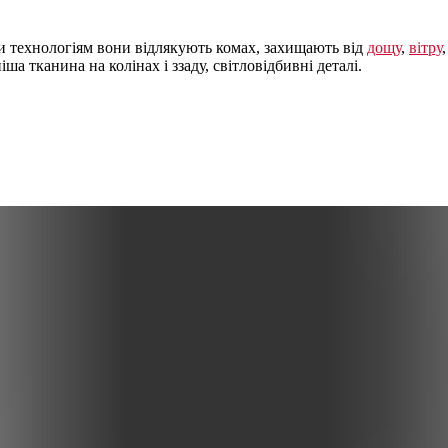
ки технологіям вони відлякують комах, захищають від
дощу
,
вітру
ша тканина на колінах і ззаду, світловідбивні деталі.