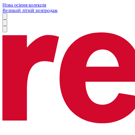
Нова осіння колекція
Великий літній розпродаж