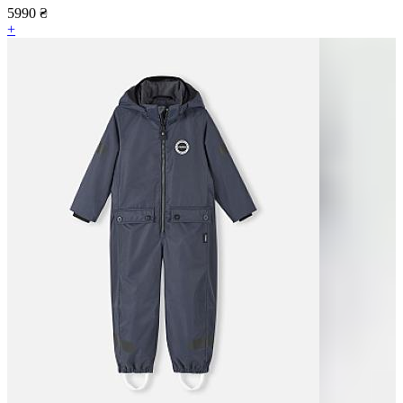
5990
₴
+