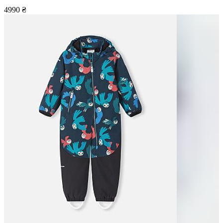
4990
₴