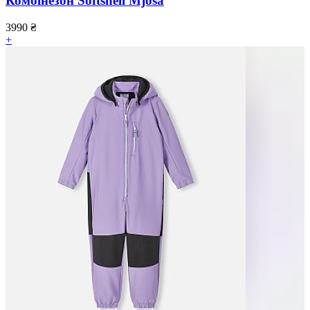
Комбінезон Softshell Mjosa
3990
₴
+