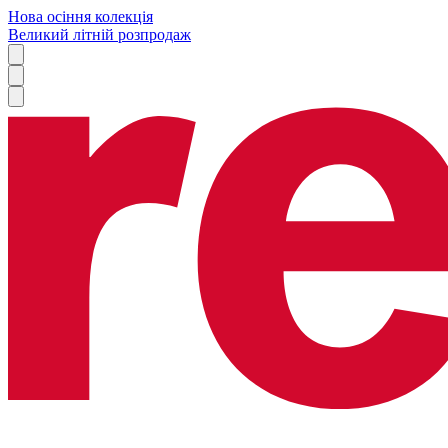
Нова осіння колекція
Великий літній розпродаж