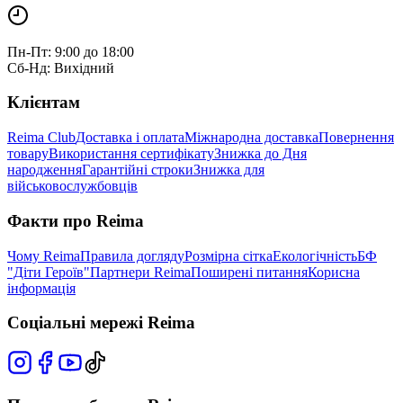
Пн-Пт: 9:00 до 18:00
Сб-Нд: Вихідний
Клієнтам
Reima Club
Доставка і оплата
Міжнародна доставка
Повернення
товару
Використання сертифікату
Знижка до Дня
народження
Гарантійні строки
Знижка для
військовослужбовців
Факти про Reima
Чому Reima
Правила догляду
Розмірна сітка
Екологічність
БФ
"Діти Героїв"
Партнери Reima
Поширені питання
Корисна
інформація
Соціальні мережі Reima