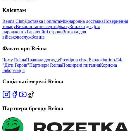
Клієнтам
Reima Club
Доставка і оплата
Міжнародна доставка
Повернення
товару
Використання сертифікату
Знижка до Дня
народження
Гарантійні строки
Знижка для
військовослужбовців
Факти про Reima
Чому Reima
Правила догляду
Розмірна сітка
Екологічність
БФ
"Діти Героїв"
Партнери Reima
Поширені питання
Корисна
інформація
Соціальні мережі Reima
Партнери бренду Reima