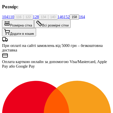
Розмір:
104
110
128
146
152
164
116
122
134
140
158
Розмірна сітка
Всі розмірні сітки
Додати в кошик
При оплаті на сайті замовлень від 5000 грн – безкоштовна
доставка
Оплата карткою онлайн за допомогою Visa/Mastercard, Apple
Pay або Google Pay