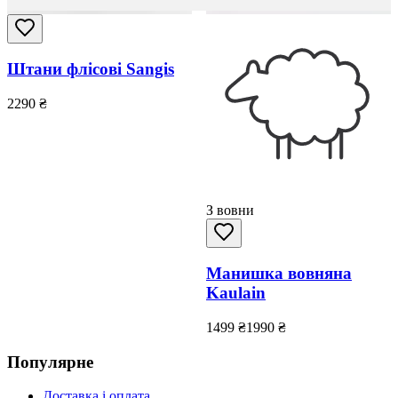
Штани флісові Sangis
2290
₴
З вовни
Манишка вовняна
Kaulain
1499
₴
1990
₴
Популярне
Доставка і оплата