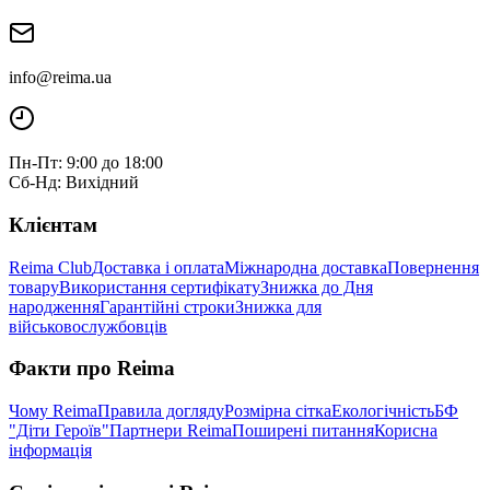
info@reima.ua
Пн-Пт: 9:00 до 18:00
Сб-Нд: Вихідний
Клієнтам
Reima Club
Доставка і оплата
Міжнародна доставка
Повернення
товару
Використання сертифікату
Знижка до Дня
народження
Гарантійні строки
Знижка для
військовослужбовців
Факти про Reima
Чому Reima
Правила догляду
Розмірна сітка
Екологічність
БФ
"Діти Героїв"
Партнери Reima
Поширені питання
Корисна
інформація