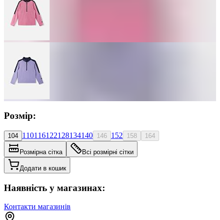
Розмір:
110
116
122
128
134
140
152
104
146
158
164
Розмірна сітка
Всі розмірні сітки
Додати в кошик
Наявність у магазинах:
Контакти магазинів