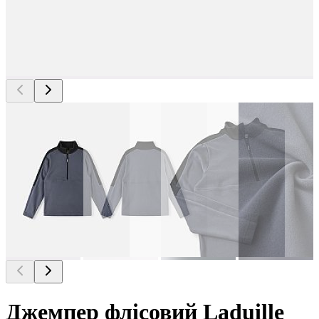
Джемпер флісовий Laduille