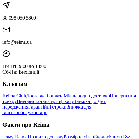
38 098 050 5600
info@reima.ua
Пн-Пт: 9:00 до 18:00
Сб-Нд: Вихідний
Клієнтам
Reima Club
Доставка і оплата
Міжнародна доставка
Повернення
товару
Використання сертифікату
Знижка до Дня
народження
Гарантійні строки
Знижка для
військовослужбовців
Факти про Reima
Чому Reima
Правила догляду
Розмірна сітка
Екологічність
БФ