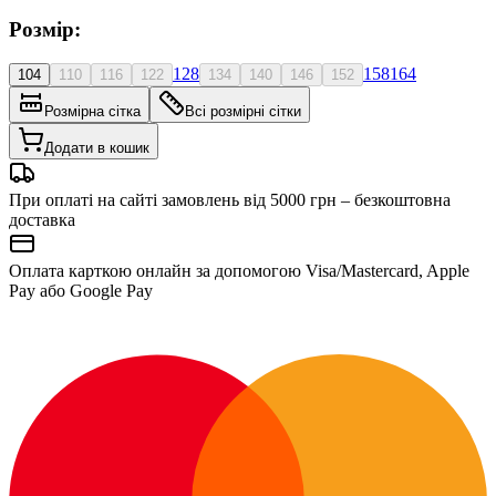
Розмір:
128
158
164
104
110
116
122
134
140
146
152
Розмірна сітка
Всі розмірні сітки
Додати в кошик
При оплаті на сайті замовлень від 5000 грн – безкоштовна
доставка
Оплата карткою онлайн за допомогою Visa/Mastercard, Apple
Pay або Google Pay