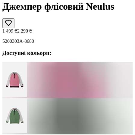
Джемпер флісовий Neulus
1 499
₴
2 290
₴
5200303A-8680
Доступні кольори: