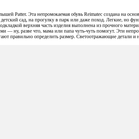
шей Patter. Эта непромокаемая обувь Reimatec создана на осно
 детский сад, на прогулку в парк или даже поход. Легкие, но ф
дкладкой верхняя часть изделия выполнена из прочного материа
и — ну, разве что, мама или папа чуть-чуть помогут. Эти неп
гают правильно определить размер. Светоотражающие детали и н