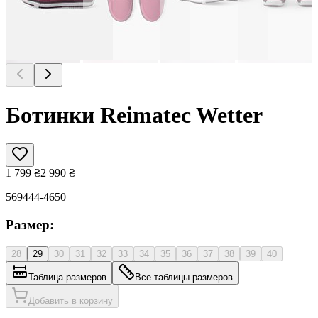
Ботинки Reimatec Wetter
1 799
₴
2 990
₴
569444-4650
Размер:
28
29
30
31
32
33
34
35
36
37
38
39
40
Таблица размеров
Все таблицы размеров
Добавить в корзину