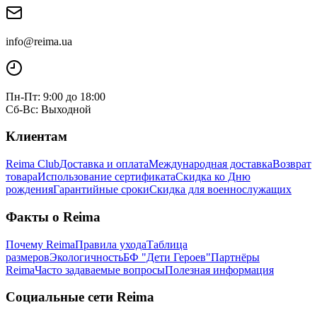
info@reima.ua
Пн-Пт: 9:00 до 18:00
Сб-Вс: Выходной
Клиентам
Reima Club
Доставка и оплата
Международная доставка
Возврат
товара
Использование сертификата
Скидка ко Дню
рождения
Гарантийные сроки
Скидка для военнослужащих
Факты о Reima
Почему Reima
Правила ухода
Таблица
размеров
Экологичность
БФ "Дети Героев"
Партнёры
Reima
Часто задаваемые вопросы
Полезная информация
Социальные сети Reima