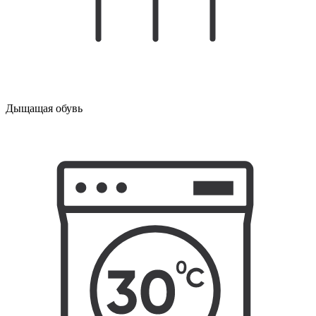
Дыщащая обувь