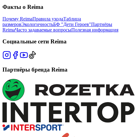
Факты о Reima
Почему Reima
Правила ухода
Таблица
размеров
Экологичность
БФ "Дети Героев"
Партнёры
Reima
Часто задаваемые вопросы
Полезная информация
Социальные сети Reima
Партнёры бренда Reima