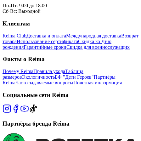
Пн-Пт: 9:00 до 18:00
Сб-Вс: Выходной
Клиентам
Reima Club
Доставка и оплата
Международная доставка
Возврат
товара
Использование сертификата
Скидка ко Дню
рождения
Гарантийные сроки
Скидка для военнослужащих
Факты о Reima
Почему Reima
Правила ухода
Таблица
размеров
Экологичность
БФ "Дети Героев"
Партнёры
Reima
Часто задаваемые вопросы
Полезная информация
Социальные сети Reima
Партнёры бренда Reima