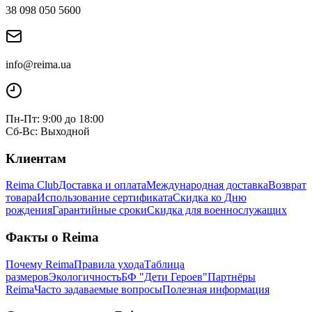
38 098 050 5600
info@reima.ua
Пн-Пт: 9:00 до 18:00
Сб-Вс: Выходной
Клиентам
Reima Club
Доставка и оплата
Международная доставка
Возврат
товара
Использование сертификата
Скидка ко Дню
рождения
Гарантийные сроки
Скидка для военнослужащих
Факты о Reima
Почему Reima
Правила ухода
Таблица
размеров
Экологичность
БФ "Дети Героев"
Партнёры
Reima
Часто задаваемые вопросы
Полезная информация