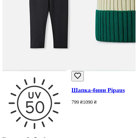
Шапка-бини Pipaus
799
₴
1090
₴