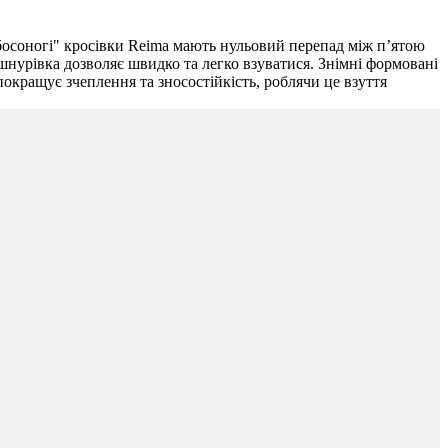
"босоногі" кросівки Reima мають нульовий перепад між п’ятою
 шнурівка дозволяє швидко та легко взуватися. Знімні формовані
окращує зчеплення та зносостійкість, роблячи це взуття