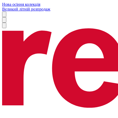
Нова осіння колекція
Великий літній розпродаж