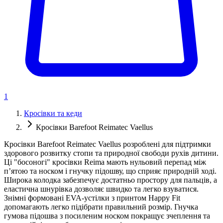
1
Кросівки та кеди
Кросівки Barefoot Reimatec Vaellus
Кросівки Barefoot Reimatec Vaellus розроблені для підтримки
здорового розвитку стопи та природної свободи рухів дитини.
Ці "босоногі" кросівки Reima мають нульовий перепад між
п’ятою та носком і гнучку підошву, що сприяє природній ході.
Широка колодка забезпечує достатньо простору для пальців, а
еластична шнурівка дозволяє швидко та легко взуватися.
Знімні формовані EVA-устілки з принтом Happy Fit
допомагають легко підібрати правильний розмір. Гнучка
гумова підошва з посиленим носком покращує зчеплення та