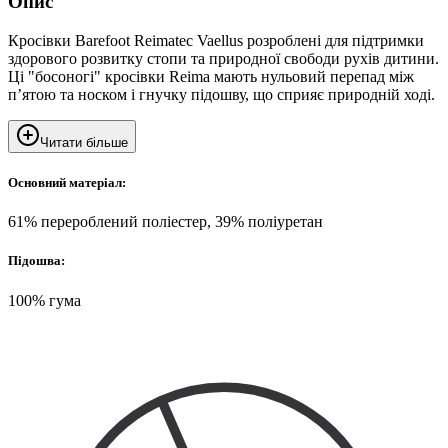
Опис
Кросівки Barefoot Reimatec Vaellus розроблені для підтримки
здорового розвитку стопи та природної свободи рухів дитини.
Ці "босоногі" кросівки Reima мають нульовий перепад між
п’ятою та носком і гнучку підошву, що сприяє природній ході.
Читати більше
Основний матеріал:
61% перероблений поліестер, 39% поліуретан
Підошва:
100% гума