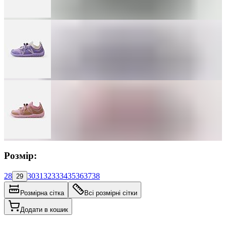
Розмір:
28
30
31
32
33
34
35
36
37
38
29
Розмірна сітка
Всі розмірні сітки
Додати в кошик