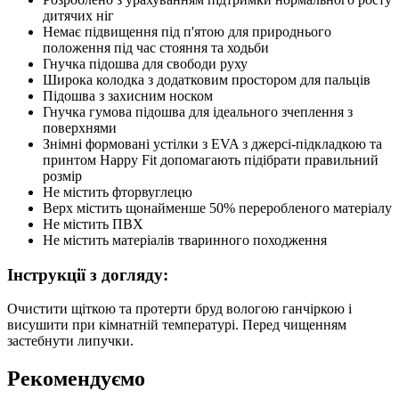
дитячих ніг
Немає підвищення під п'ятою для природнього
положення під час стояння та ходьби
Гнучка підошва для свободи руху
Широка колодка з додатковим простором для пальців
Підошва з захисним носком
Гнучка гумова підошва для ідеального зчеплення з
поверхнями
Знімні формовані устілки з EVA з джерсі-підкладкою та
принтом Happy Fit допомагають підібрати правильний
розмір
Не містить фторвуглецю
Верх містить щонайменше 50% переробленого матеріалу
Не містить ПВХ
Не містить матеріалів тваринного походження
Інструкції з догляду:
Очистити щіткою та протерти бруд вологою ганчіркою і
висушити при кімнатній температурі. Перед чищенням
застебнути липучки.
Рекомендуємо