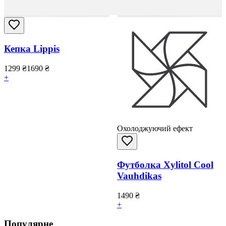
Кепка Lippis
1299
₴
1690
₴
+
Охолоджуючий ефект
Футболка Xylitol Cool
Vauhdikas
1490
₴
+
Популярне