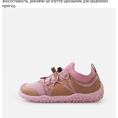
зносостійкість, роблячи це взуття ідеальним для щоденних
пригод.