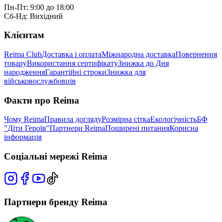
Пн-Пт: 9:00 до 18:00
Сб-Нд: Вихідний
Клієнтам
Reima Club
Доставка і оплата
Міжнародна доставка
Повернення
товару
Використання сертифікату
Знижка до Дня
народження
Гарантійні строки
Знижка для
військовослужбовців
Факти про Reima
Чому Reima
Правила догляду
Розмірна сітка
Екологічність
БФ
"Діти Героїв"
Партнери Reima
Поширені питання
Корисна
інформація
Соціальні мережі Reima
Партнери бренду Reima