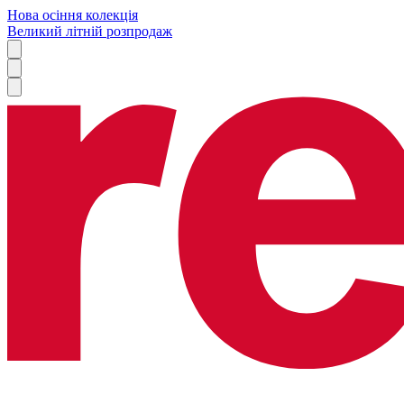
Нова осіння колекція
Великий літній розпродаж