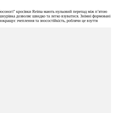
"босоногі" кросівки Reima мають нульовий перепад між п’ятою
 шнурівка дозволяє швидко та легко взуватися. Знімні формовані
окращує зчеплення та зносостійкість, роблячи це взуття