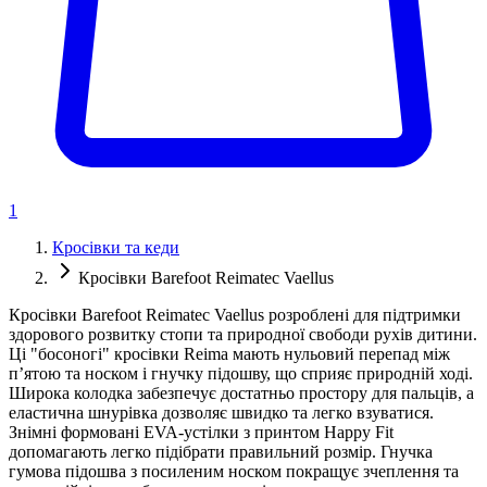
1
Кросівки та кеди
Кросівки Barefoot Reimatec Vaellus
Кросівки Barefoot Reimatec Vaellus розроблені для підтримки
здорового розвитку стопи та природної свободи рухів дитини.
Ці "босоногі" кросівки Reima мають нульовий перепад між
п’ятою та носком і гнучку підошву, що сприяє природній ході.
Широка колодка забезпечує достатньо простору для пальців, а
еластична шнурівка дозволяє швидко та легко взуватися.
Знімні формовані EVA-устілки з принтом Happy Fit
допомагають легко підібрати правильний розмір. Гнучка
гумова підошва з посиленим носком покращує зчеплення та