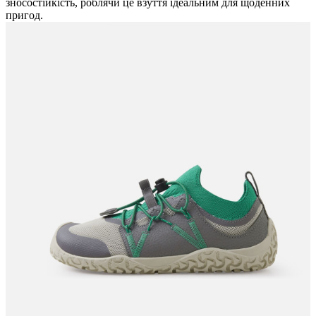
зносостійкість, роблячи це взуття ідеальним для щоденних
пригод.