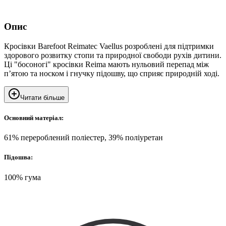
Опис
Кросівки Barefoot Reimatec Vaellus розроблені для підтримки
здорового розвитку стопи та природної свободи рухів дитини.
Ці "босоногі" кросівки Reima мають нульовий перепад між
п’ятою та носком і гнучку підошву, що сприяє природній ході.
Читати більше
Основний матеріал:
61% перероблений поліестер, 39% поліуретан
Підошва:
100% гума