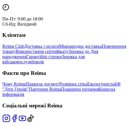
Пн-Пт: 9:00 до 18:00
Сб-Нд: Вихідний
Клієнтам
Reima Club
Доставка і оплата
Міжнародна доставка
Повернення
товару
Використання сертифікату
Знижка до Дня
народження
Гарантійні строки
Знижка для
військовослужбовців
Факти про Reima
Чому Reima
Правила догляду
Розмірна сітка
Екологічність
БФ
"Діти Героїв"
Партнери Reima
Поширені питання
Корисна
інформація
Соціальні мережі Reima