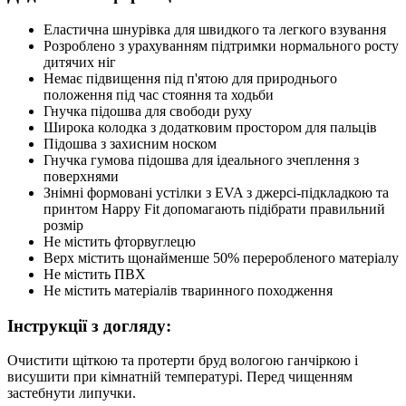
Еластична шнурівка для швидкого та легкого взування
Розроблено з урахуванням підтримки нормального росту
дитячих ніг
Немає підвищення під п'ятою для природнього
положення під час стояння та ходьби
Гнучка підошва для свободи руху
Широка колодка з додатковим простором для пальців
Підошва з захисним носком
Гнучка гумова підошва для ідеального зчеплення з
поверхнями
Знімні формовані устілки з EVA з джерсі-підкладкою та
принтом Happy Fit допомагають підібрати правильний
розмір
Не містить фторвуглецю
Верх містить щонайменше 50% переробленого матеріалу
Не містить ПВХ
Не містить матеріалів тваринного походження
Інструкції з догляду:
Очистити щіткою та протерти бруд вологою ганчіркою і
висушити при кімнатній температурі. Перед чищенням
застебнути липучки.