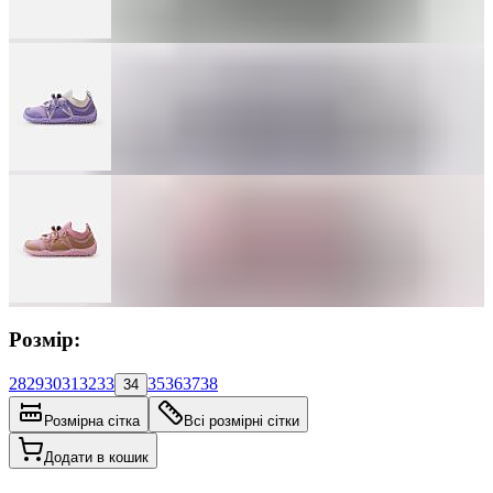
Розмір:
28
29
30
31
32
33
35
36
37
38
34
Розмірна сітка
Всі розмірні сітки
Додати в кошик